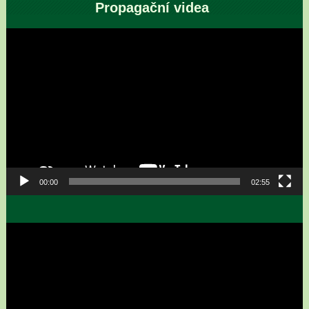
Propagační videa
Video
přehrávač
00:00
02:55
Video
přehrávač