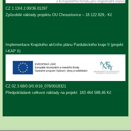
CZ.1.13/4.2.00/36.01297
Způsobilé náklady projektu OU Chroustovice – 18 122 829,- Kč
Implementace Krajského akčního plánu Pardubického kraje II (projekt
I-KAP II)
CZ.02.3.68/0.0/0.0/19_078/0018321
Předpokládané celkové náklady na projekt: 183 464 588,46 Kč