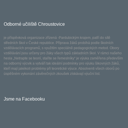
Odborné učiliště Chroustovice
je příspěvková organizace zřízená -Pardubickým krajem, patří do sítě
středních škol v České republice. Příprava žáků probíhá podle školních
vzdělávacích programů, s využitím speciálně pedagogických metod. Obory
vzdělávání jsou určeny pro žáky všech typů základních škol. V rámci našeho
hesla „Netrapte se teorií, staňte se řemeslníky“ je výuka zaměřena především
na odborný výcvik a vytváří tak ideální podmínky pro výuku šikovných žáků,
kteří mají jakékoli problémy při teoretické výuce. Absolventi všech oborů po
úspěšném vykonání závěrečných zkoušek získávají výuční list.
Jsme na Facebooku