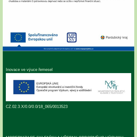
Inovace ve výuce řemesel
CZ.02.3.X/0.0/0.0/18_065/0013523