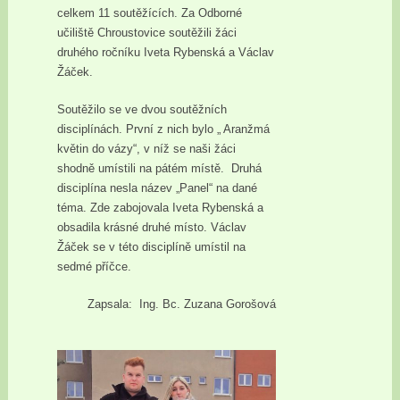
celkem 11 soutěžících. Za Odborné
učiliště Chroustovice soutěžili žáci
druhého ročníku Iveta Rybenská a Václav
Žáček.
Soutěžilo se ve dvou soutěžních
disciplínách. První z nich bylo „ Aranžmá
květin do vázy“, v níž se naši žáci
shodně umístili na pátém místě. Druhá
disciplína nesla název „Panel“ na dané
téma. Zde zabojovala Iveta Rybenská a
obsadila krásné druhé místo. Václav
Žáček se v této disciplíně umístil na
sedmé příčce.
Zapsala: Ing. Bc. Zuzana Gorošová