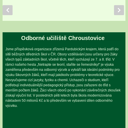
Odborné učiliště Chroustovice
Jsme příspěvková organizace zřízená Pardubickým krajem, která patří do
sítě běžných středních škol v ČR. Obory vzdělávání jsou určeny pro žáky
všech typů základních škol, včetně těch, kteří vycházejí ze 7. a 8. tříd. V
rámci našeho hesla „Netrapte se teorií, staňte se řemeslníky!“ je výuka
zaměřena především na odborný výcvik a vytváří tak ideální podmínky pro
výuku šikovných žáků, kteří mají jakékoliv problémy v teoretické výuce.
Nevyučujeme cizí jazyky, fyziku a chemii. Uchazeči o studium, kteří
potřebují individuálnější pedagogický přístup, jsou zařazeni do tříd s
menším počtem žáků. Žáci všech oborů po vykonání závěrečných zkoušek
získají výuční list. V posledních pěti letech byla škola modernizována
nákladem 50 milionů Kč a to především ve vybavení dílen odborného
výcviku.