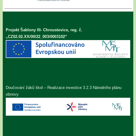
Projekt Šablony III- Chroustovice, reg. č.
„CZ02.02.XX/00/22_003/0003102“
Doučování žáků škol – Realizace investice 3.2.3 Národního plánu
obnovy.