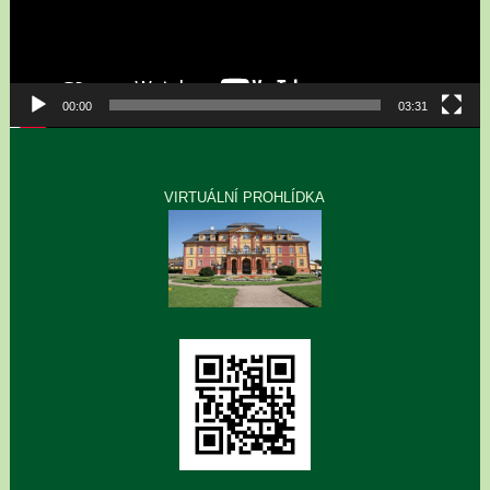
00:00
03:31
VIRTUÁLNÍ PROHLÍDKA