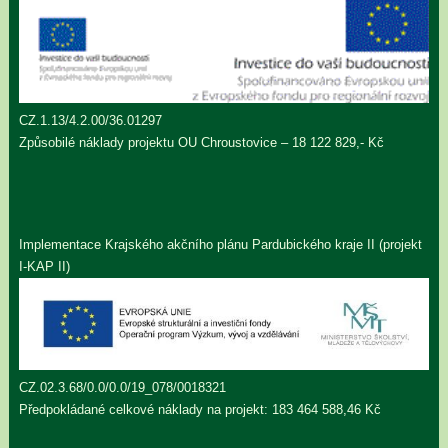
CZ.1.13/4.2.00/36.01297
Způsobilé náklady projektu OU Chroustovice – 18 122 829,- Kč
Implementace Krajského akčního plánu Pardubického kraje II (projekt
I-KAP II)
CZ.02.3.68/0.0/0.0/19_078/0018321
Předpokládané celkové náklady na projekt: 183 464 588,46 Kč