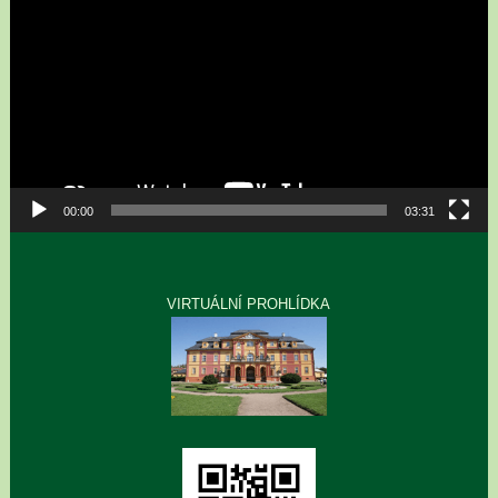
00:00
03:31
VIRTUÁLNÍ PROHLÍDKA