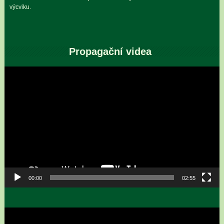
výcviku.
Propagační videa
Video
přehrávač
00:00
02:55
Video
přehrávač