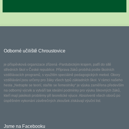
Odborné učiliště Chroustovice
je příspěvková organizace zřízená -Pardubickým krajem, patří do sítě
středních škol v České republice. Příprava žáků probíhá podle školních
vzdělávacích programů, s využitím speciálně pedagogických metod. Obory
vzdělávání jsou určeny pro žáky všech typů základních škol. V rámci našeho
hesla „Netrapte se teorií, staňte se řemeslníky“ je výuka zaměřena především
na odborný výcvik a vytváří tak ideální podmínky pro výuku šikovných žáků,
kteří mají jakékoli problémy při teoretické výuce. Absolventi všech oborů po
úspěšném vykonání závěrečných zkoušek získávají výuční list.
Jsme na Facebooku