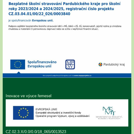
Inovace ve výuce řemesel
CZ.02.3.X/0.0/0.0/18_065/0013523