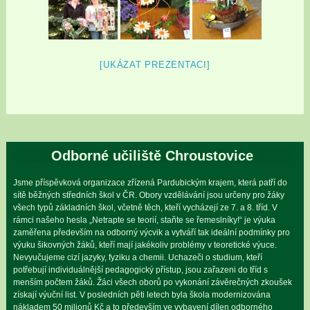
[UKÁZAT PREZENTACI]
Odborné učiliště Chroustovice
Jsme příspěvková organizace zřízená Pardubickým krajem, která patří do
sítě běžných středních škol v ČR. Obory vzdělávání jsou určeny pro žáky
všech typů základních škol, včetně těch, kteří vycházejí ze 7. a 8. tříd. V
rámci našeho hesla „Netrapte se teorií, staňte se řemeslníky!“ je výuka
zaměřena především na odborný výcvik a vytváří tak ideální podmínky pro
výuku šikovných žáků, kteří mají jakékoliv problémy v teoretické výuce.
Nevyučujeme cizí jazyky, fyziku a chemii. Uchazeči o studium, kteří
potřebují individuálnější pedagogický přístup, jsou zařazeni do tříd s
menším počtem žáků. Žáci všech oborů po vykonání závěrečných zkoušek
získají výuční list. V posledních pěti letech byla škola modernizována
nákladem 50 milionů Kč a to především ve vybavení dílen odborného