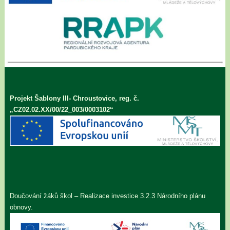
Projekt Šablony III- Chroustovice, reg. č.
„CZ02.02.XX/00/22_003/0003102“
Doučování žáků škol – Realizace investice 3.2.3 Národního plánu
obnovy.