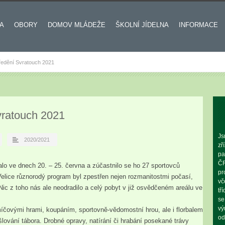
A
OBORY
DOMOV MLÁDEŽE
ŠKOLNÍ JÍDELNA
INFORMACE
ředění Svratouch 2021
vratouch 2021
Js
2020/2021
zř
pa
ČR
alo ve dnech 20. – 25. června a zúčastnilo se ho 27 sportovců
pr
Velice různorodý program byl zpestřen nejen rozmanitostmi počasí,
vč
 Nic z toho nás ale neodradilo a celý pobyt v již osvědčeném areálu ve
tř
se
vý
 míčovými hrami, koupáním, sportovně-vědomostní hrou, ale i florbalem
od
lování tábora. Drobné opravy, natírání či hrabání posekané trávy