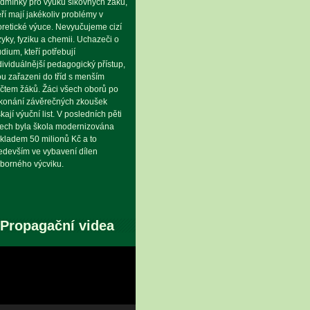
dmínky pro výuku šikovných žáků,
eří mají jakékoliv problémy v
oretické výuce. Nevyučujeme cizí
zyky, fyziku a chemii. Uchazeči o
udium, kteří potřebují
dividuálnější pedagogický přístup,
ou zařazeni do tříd s menším
čtem žáků. Žáci všech oborů po
konání závěrečných zkoušek
skají výuční list. V posledních pěti
tech byla škola modernizována
kladem 50 milionů Kč a to
edevším ve vybavení dílen
borného výcviku.
Propagační videa
eo
hrávač