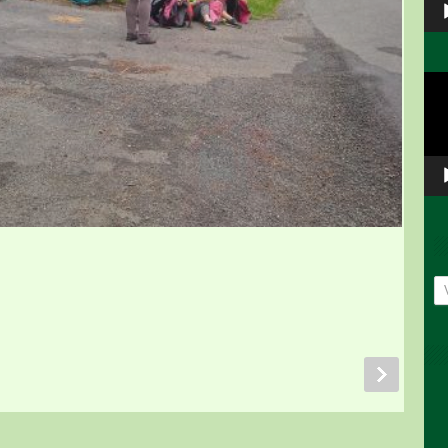
Vid
pře
Ar
př