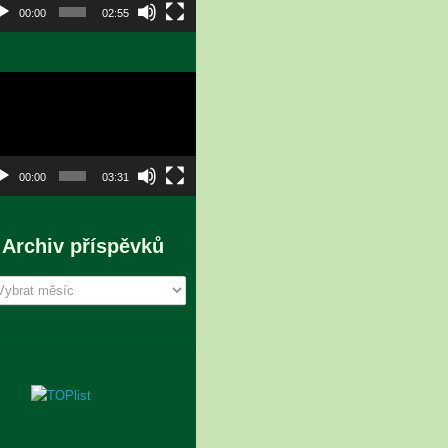
00:00
02:55
eo
hrávač
00:00
03:31
Archiv příspěvků
chiv
íspěvků