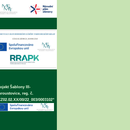
ojekt Šablony III-
roustovice, reg. č.
Z02.02.XX/00/22_003/0003102“