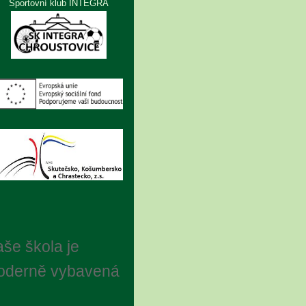
Sportovní klub INTEGRA
še škola je
oderně vybavená