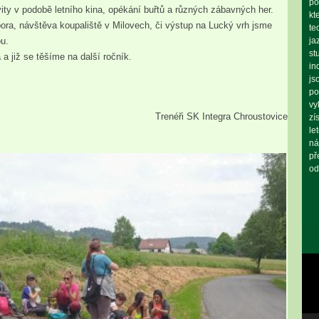
po
ivity v podobě letního kina, opékání buřtů a různých zábavných her.
kt
bora, návštěva koupaliště v Milovech, či výstup na Lucký vrh jsme
te
ou.
ja
st
a již se těšíme na další ročník.
in
js
po
vy
Trenéři SK Integra Chroustovice
zí
le
ná
př
od
Vid
pře