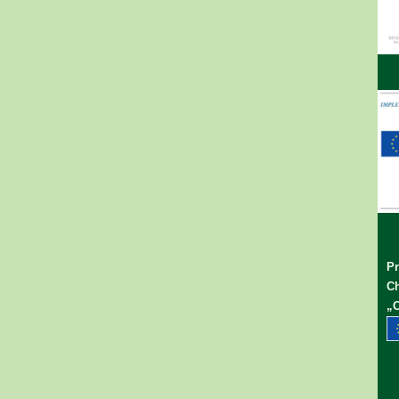
Pr
Ch
„C