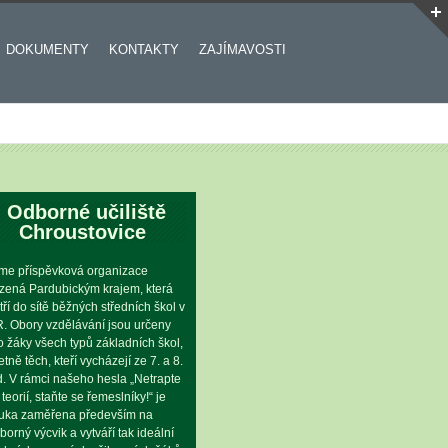
DOKUMENTY
KONTAKTY
ZAJÍMAVOSTI
Odborné učiliště
Chroustovice
me příspěvková organizace
ízená Pardubickým krajem, která
tří do sítě běžných středních škol v
. Obory vzdělávání jsou určeny
o žáky všech typů základních škol,
etně těch, kteří vycházejí ze 7. a 8.
íd. V rámci našeho hesla „Netrapte
 teorií, staňte se řemeslníky!“ je
uka zaměřena především na
borný výcvik a vytváří tak ideální