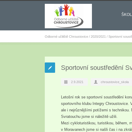
ŠKOL
Odborné učiliště Chroustovice
/
2020/2021
/
Sportovní soust
Sportovní soustředění S
2.9.2021
chroustovice_skola
Letošní rok se sportovní soustředění kon
sportovního klubu Integry Chroustovice. 
ale i nejrůznějšími potížemi s technikou.
Svratouchu jsme si náležitě užili.
Mezi cykloturistikou, turistikou, během,
v Moravanech jsme si našli čas i na zkráš