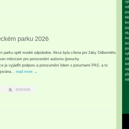
vý
od
po
kt
te
ja
st
eckém parku 2026
in
js
po
 parku opět modré odpoledne. Akce byla cílena pro žáky Odborného
vy
anoven měsícem pro porozumění autismu (poruchy
zí
le
 je vyjádřit podporu a porozumění lidem s poruchami PAS, a to
ná
pojována…
read more →
př
od
2025/2026
Vid
pře