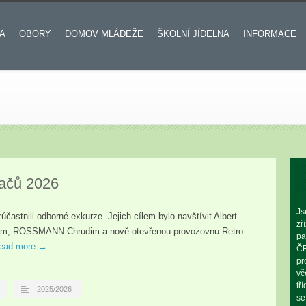
A
OBORY
DOMOV MLÁDEŽE
ŠKOLNÍ JÍDELNA
INFORMACE
ačů 2026
Js
častnili odborné exkurze. Jejich cílem bylo navštívit Albert
zř
dim, ROSSMANN Chrudim a nově otevřenou provozovnu Retro
pa
read more →
ČR
pr
vč
tř
2025/2026
se