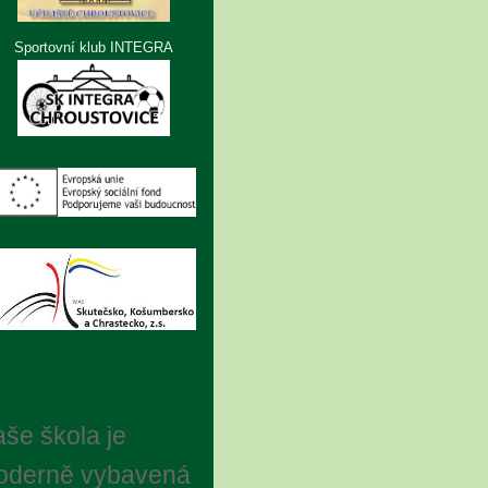
Sportovní klub INTEGRA
še škola je
oderně vybavená