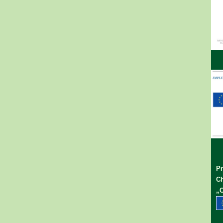
Pr
Ch
„C