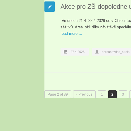
Akce pro ZŠ-dopoledne 
Ve dnech 21.4.-22.4.2026 se v Chroustov
zážitků. Areál ožil díky návštěvě speciá
read more →
27.4.2026
chroustovice_skola
Page 2 of 89
‹ Previous
1
2
3