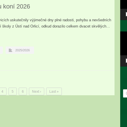
u koní 2026
icích uskutečnily výjimečné dny plné radosti, pohybu a nevšedních
lní školy z Ústí nad Orlicí, odkud dorazilo celkem dvacet skvělých…
Vid
pře
2025/2026
4
5
6
Next ›
Last »
Ar
př