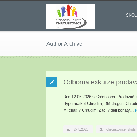
ŠKOL
Author Archive
Odborná exkurze prodav
Dne 12.05.2026 se žáci oboru Prodavač zú
Hypermarket Chrudim, DM drogerii Chru
Mlíčňák v Chrudimi.Žáci viděli bohatý…
27.5.2026
chroustovice_skola