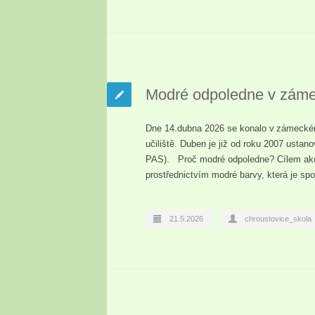
Modré odpoledne v zám
Dne 14.dubna 2026 se konalo v zámeckém
učiliště. Duben je již od roku 2007 ust
PAS). Proč modré odpoledne? Cílem akce
prostřednictvím modré barvy, která je s
21.5.2026
chroustovice_skola