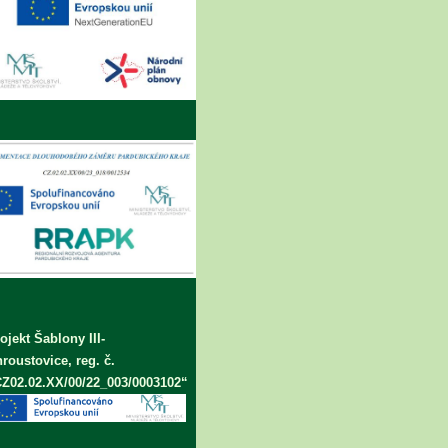
ojekt Šablony III-
roustovice, reg. č.
Z02.02.XX/00/22_003/0003102“