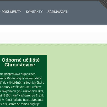
DOKUMENTY
KONTAKTY
ZAJÍMAVOSTI
Odborné učiliště
Chroustovice
me příspěvková organizace
ízená Pardubickým krajem, která
tří do sítě běžných středních škol v
. Obory vzdělávání jsou určeny
o žáky všech typů základních škol,
etně těch, kteří vycházejí ze 7. a 8.
íd. V rámci našeho hesla „Netrapte
 teorií, staňte se řemeslníky!“ je