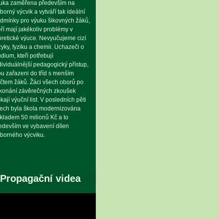
uka zaměřena především na
borný výcvik a vytváří tak ideální
dmínky pro výuku šikovných žáků,
eří mají jakékoliv problémy v
oretické výuce. Nevyučujeme cizí
zyky, fyziku a chemii. Uchazeči o
udium, kteří potřebují
dividuálnější pedagogický přístup,
ou zařazeni do tříd s menším
čtem žáků. Žáci všech oborů po
konání závěrečných zkoušek
skají výuční list. V posledních pěti
tech byla škola modernizována
kladem 50 milionů Kč a to
edevším ve vybavení dílen
borného výcviku.
Propagační videa
eo
hrávač