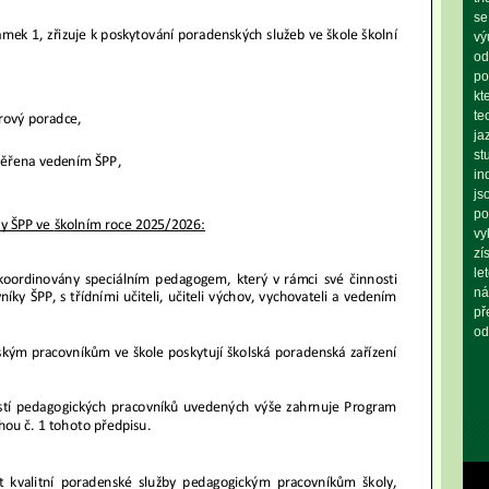
se
vý
od
po
kt
te
ja
st
in
js
po
vy
zí
le
ná
př
od
Vid