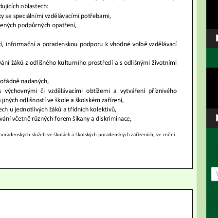
pře
Vid
pře
Ar
př