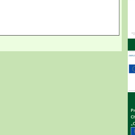
Pr
Ch
„C