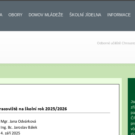
A
OBORY
DOMOV MLÁDEŽE
ŠKOLNÍ JÍDELNA
INFORMACE
Odborné učiliště Chroust
Js
zř
pa
ČR
pr
vč
tř