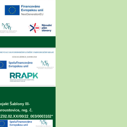
ojekt Šablony III-
roustovice, reg. č.
Z02.02.XX/00/22_003/0003102“