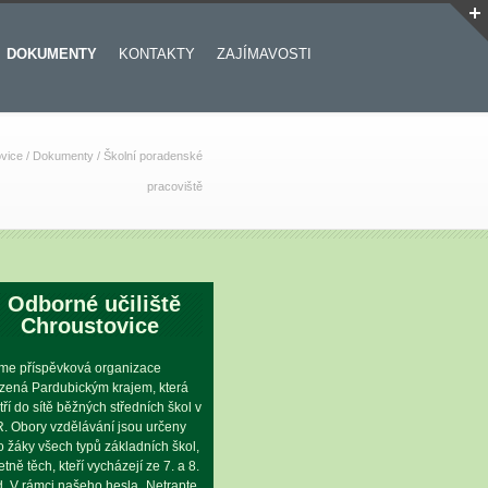
DOKUMENTY
KONTAKTY
ZAJÍMAVOSTI
ovice
/
Dokumenty
/
Školní poradenské
pracoviště
Odborné učiliště
Chroustovice
me příspěvková organizace
ízená Pardubickým krajem, která
tří do sítě běžných středních škol v
. Obory vzdělávání jsou určeny
o žáky všech typů základních škol,
etně těch, kteří vycházejí ze 7. a 8.
íd. V rámci našeho hesla „Netrapte