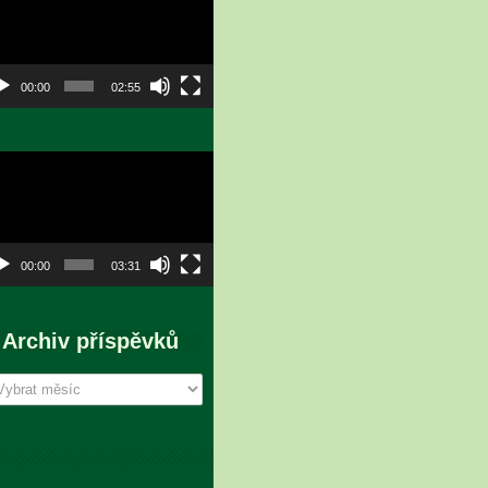
hrávač
00:00
02:55
eo
hrávač
00:00
03:31
Archiv příspěvků
chiv
íspěvků