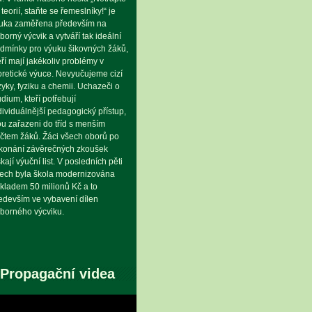
 teorií, staňte se řemeslníky!“ je
uka zaměřena především na
borný výcvik a vytváří tak ideální
dmínky pro výuku šikovných žáků,
eří mají jakékoliv problémy v
oretické výuce. Nevyučujeme cizí
zyky, fyziku a chemii. Uchazeči o
udium, kteří potřebují
dividuálnější pedagogický přístup,
ou zařazeni do tříd s menším
čtem žáků. Žáci všech oborů po
konání závěrečných zkoušek
skají výuční list. V posledních pěti
tech byla škola modernizována
kladem 50 milionů Kč a to
edevším ve vybavení dílen
borného výcviku.
Propagační videa
eo