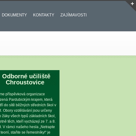
DOKUMENTY
KONTAKTY
ZAJÍMAVOSTI
Odborné učiliště
Chroustovice
me příspěvková organizace
ízená Pardubickým krajem, která
tří do sítě běžných středních škol v
. Obory vzdělávání jsou určeny
o žáky všech typů základních škol,
etně těch, kteří vycházejí ze 7. a 8.
íd. V rámci našeho hesla „Netrapte
 teorií, staňte se řemeslníky!“ je