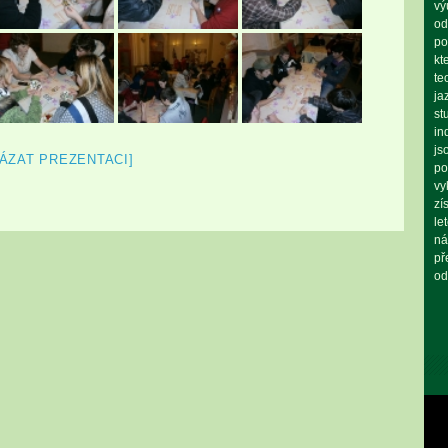
vý
od
po
kt
te
ja
st
in
js
ÁZAT PREZENTACI]
po
vy
zí
le
ná
př
od
Vid
pře