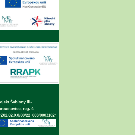
ojekt Šablony III-
roustovice, reg. č.
Z02.02.XX/00/22_003/0003102“