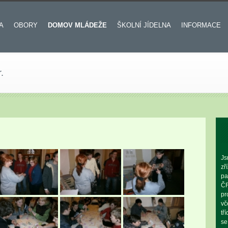
A
OBORY
DOMOV MLÁDEŽE
ŠKOLNÍ JÍDELNA
INFORMACE
.
Js
zř
pa
ČR
pr
vč
tř
se