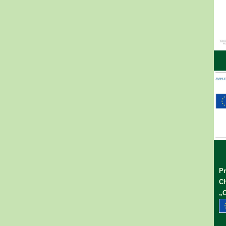
Pr
Ch
„C