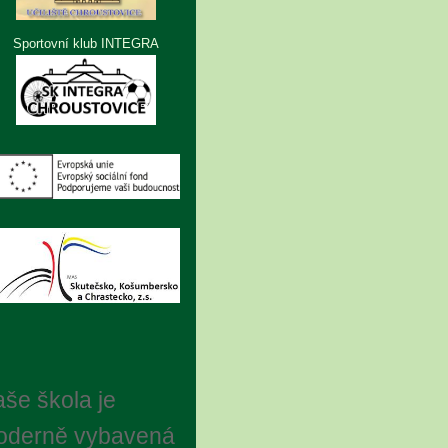
Sportovní klub INTEGRA
še škola je
oderně vybavená