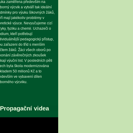
uka zaměřena především na
borný výcvik a vytváří tak ideální
dmínky pro výuku šikovných žáků,
eří mají jakékoliv problémy v
oretické výuce. Nevyučujeme cizí
zyky, fyziku a chemii. Uchazeči o
udium, kteří potřebují
dividuálnější pedagogický přístup,
ou zařazeni do tříd s menším
čtem žáků. Žáci všech oborů po
konání závěrečných zkoušek
skají výuční list. V posledních pěti
tech byla škola modernizována
kladem 50 milionů Kč a to
edevším ve vybavení dílen
borného výcviku.
Propagační videa
eo
hrávač