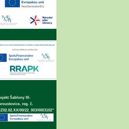
ojekt Šablony III-
roustovice, reg. č.
Z02.02.XX/00/22_003/0003102“