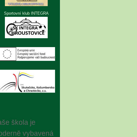
Sportovní klub INTEGRA
še škola je
oderně vybavená