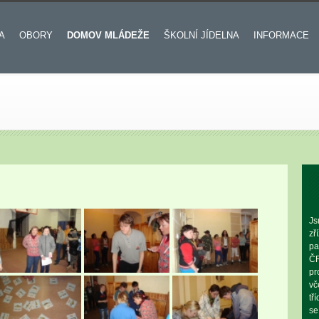
A
OBORY
DOMOV MLÁDEŽE
ŠKOLNÍ JÍDELNA
INFORMACE
Js
zř
pa
ČR
pr
vč
tř
se