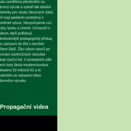
uka zaměřena především na
borný výcvik a vytváří tak ideální
dmínky pro výuku šikovných žáků,
eří mají jakékoliv problémy v
oretické výuce. Nevyučujeme cizí
zyky, fyziku a chemii. Uchazeči o
udium, kteří potřebují
dividuálnější pedagogický přístup,
ou zařazeni do tříd s menším
čtem žáků. Žáci všech oborů po
konání závěrečných zkoušek
skají výuční list. V posledních pěti
tech byla škola modernizována
kladem 50 milionů Kč a to
edevším ve vybavení dílen
borného výcviku.
Propagační videa
eo
hrávač