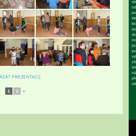
vý
od
po
kt
te
ja
st
in
js
po
vy
zí
le
ná
ÁZAT PREZENTACI]
př
od
1
2
►
Vid
pře