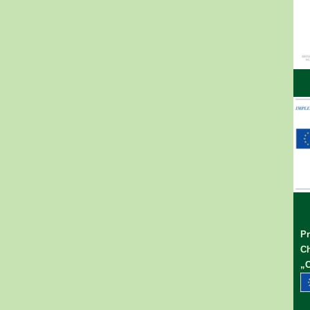
Pr
Ch
„C