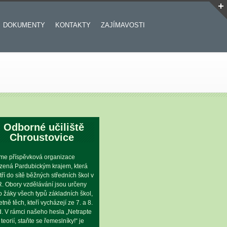
DOKUMENTY
KONTAKTY
ZAJÍMAVOSTI
Odborné učiliště
Chroustovice
me příspěvková organizace
ízená Pardubickým krajem, která
tří do sítě běžných středních škol v
. Obory vzdělávání jsou určeny
o žáky všech typů základních škol,
etně těch, kteří vycházejí ze 7. a 8.
íd. V rámci našeho hesla „Netrapte
 teorií, staňte se řemeslníky!“ je