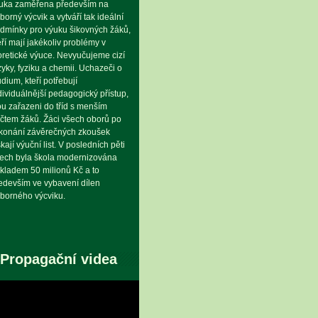
uka zaměřena především na
borný výcvik a vytváří tak ideální
dmínky pro výuku šikovných žáků,
eří mají jakékoliv problémy v
oretické výuce. Nevyučujeme cizí
zyky, fyziku a chemii. Uchazeči o
udium, kteří potřebují
dividuálnější pedagogický přístup,
ou zařazeni do tříd s menším
čtem žáků. Žáci všech oborů po
konání závěrečných zkoušek
skají výuční list. V posledních pěti
tech byla škola modernizována
kladem 50 milionů Kč a to
edevším ve vybavení dílen
borného výcviku.
Propagační videa
eo
hrávač