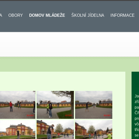
A
OBORY
DOMOV MLÁDEŽE
ŠKOLNÍ JÍDELNA
INFORMACE
Js
zř
pa
ČR
pr
vč
tř
se