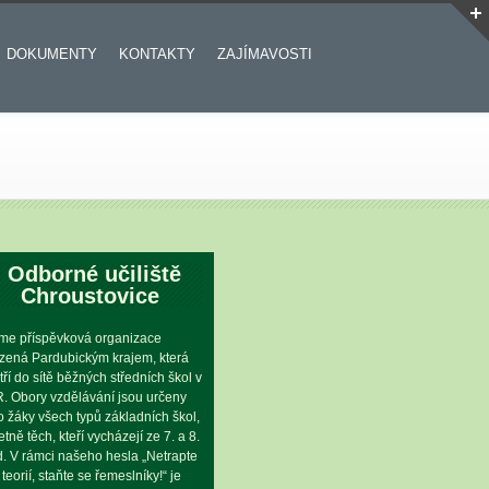
DOKUMENTY
KONTAKTY
ZAJÍMAVOSTI
Odborné učiliště
Chroustovice
me příspěvková organizace
ízená Pardubickým krajem, která
tří do sítě běžných středních škol v
. Obory vzdělávání jsou určeny
o žáky všech typů základních škol,
etně těch, kteří vycházejí ze 7. a 8.
íd. V rámci našeho hesla „Netrapte
 teorií, staňte se řemeslníky!“ je