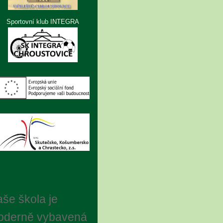
Sportovní klub INTEGRA
še škola je
oderně vybavená