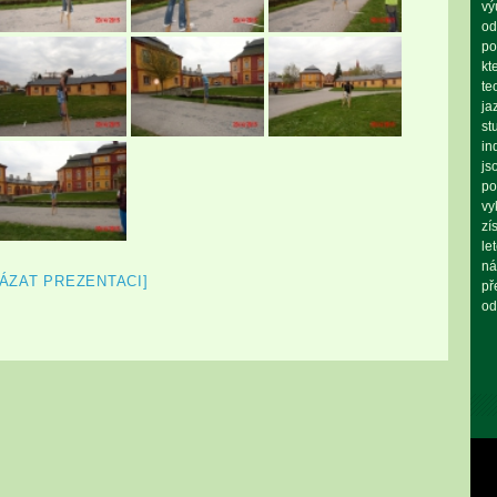
vý
od
po
kt
te
ja
st
in
js
po
vy
zí
le
ná
ÁZAT PREZENTACI]
př
od
Vid
pře