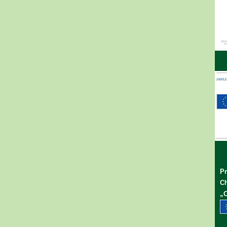
Pr
Ch
„C