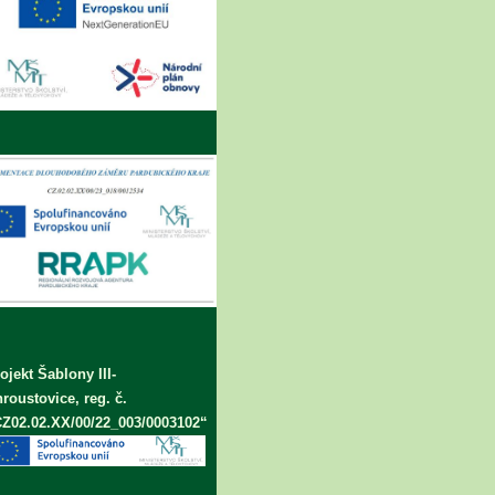
ojekt Šablony III-
roustovice, reg. č.
Z02.02.XX/00/22_003/0003102“