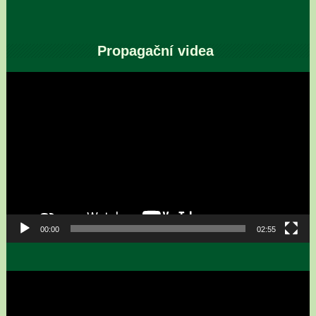
Propagační videa
Video
přehrávač
00:00
02:55
Video
přehrávač