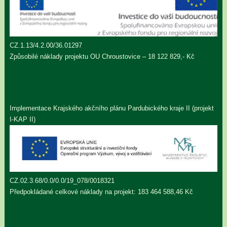
CZ.1.13/4.2.00/36.01297
Způsobilé náklady projektu OU Chroustovice – 18 122 829,- Kč
Implementace Krajského akčního plánu Pardubického kraje II (projekt
I-KAP II)
CZ.02.3.68/0.0/0.0/19_078/0018321
Předpokládané celkové náklady na projekt: 183 464 588,46 Kč