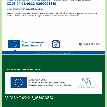
Inovace ve výuce řemesel
CZ.02.3.X/0.0/0.0/18_065/0013523