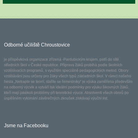
Odborné učiliště Chroustovice
je příspěvková organizace zřízená -Pardubickým krajem, patří do sítě
středních škol v České republice. Příprava žáků probíhá podle školních
vzdělávacích programů, s využitím speciálně pedagogických metod. Obory
vzdělávání jsou určeny pro žáky všech typů základních škol. V rámci našeho
hesla „Netrapte se teorií, staňte se řemeslníky“ je výuka zaměřena především
na odborný výcvik a vytváří tak ideální podmínky pro výuku šikovných žáků,
kteří mají jakékoli problémy při teoretické výuce. Absolventi všech oborů po
úspěšném vykonání závěrečných zkoušek získávají výuční list.
Jsme na Facebooku