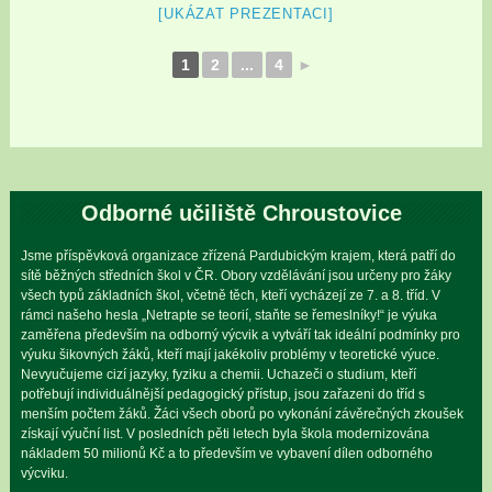
[UKÁZAT PREZENTACI]
1
2
...
4
►
Odborné učiliště Chroustovice
Jsme příspěvková organizace zřízená Pardubickým krajem, která patří do
sítě běžných středních škol v ČR. Obory vzdělávání jsou určeny pro žáky
všech typů základních škol, včetně těch, kteří vycházejí ze 7. a 8. tříd. V
rámci našeho hesla „Netrapte se teorií, staňte se řemeslníky!“ je výuka
zaměřena především na odborný výcvik a vytváří tak ideální podmínky pro
výuku šikovných žáků, kteří mají jakékoliv problémy v teoretické výuce.
Nevyučujeme cizí jazyky, fyziku a chemii. Uchazeči o studium, kteří
potřebují individuálnější pedagogický přístup, jsou zařazeni do tříd s
menším počtem žáků. Žáci všech oborů po vykonání závěrečných zkoušek
získají výuční list. V posledních pěti letech byla škola modernizována
nákladem 50 milionů Kč a to především ve vybavení dílen odborného
výcviku.