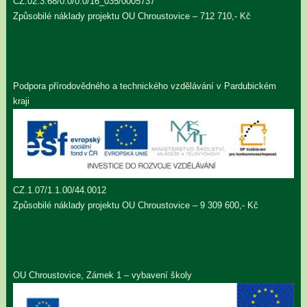
CZ.02.3.68/0.0/0.0/16_035/0005737
Způsobilé náklady projektu OU Chroustovice – 712 710,- Kč
Podpora přírodovědného a technického vzdělávání v Pardubickém
kraji
CZ.1.07/1.1.00/44.0012
Způsobilé náklady projektu OU Chroustovice – 9 309 600,- Kč
OU Chroustovice, Zámek 1 – vybavení školy