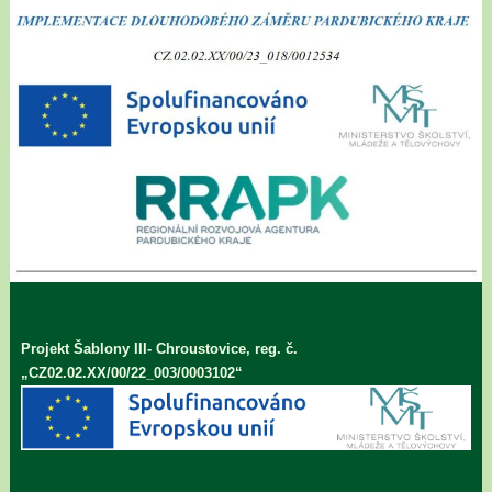
Projekt Šablony III- Chroustovice, reg. č.
„CZ02.02.XX/00/22_003/0003102“