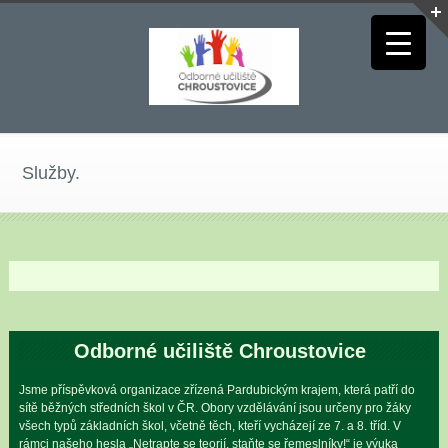
Služby.
Odborné učiliště Chroustovice
Jsme příspěvková organizace zřízená Pardubickým krajem, která patří do
sítě běžných středních škol v ČR. Obory vzdělávání jsou určeny pro žáky
všech typů základních škol, včetně těch, kteří vycházejí ze 7. a 8. tříd. V
rámci našeho hesla „Netrapte se teorií, staňte se řemeslníky!“ je výuka