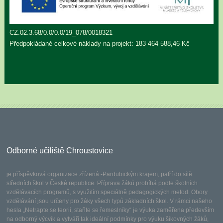
CZ.02.3.68/0.0/0.0/19_078/0018321
Předpokládané celkové náklady na projekt: 183 464 588,46 Kč
Odborné učiliště Chroustovice
je příspěvková organizace zřízená -Pardubickým krajem, patří do sítě
středních škol v České republice. Příprava žáků probíhá podle školních
vzdělávacích programů, s využitím speciálně pedagogických metod. Obory
vzdělávání jsou určeny pro žáky všech typů základních škol. V rámci našeho
hesla „Netrapte se teorií, staňte se řemeslníky“ je výuka zaměřena především
na odborný výcvik a vytváří tak ideální podmínky pro výuku šikovných žáků,