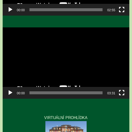
00:00
02:55
Video
přehrávač
00:00
03:31
VIRTUÁLNÍ PROHLÍDKA