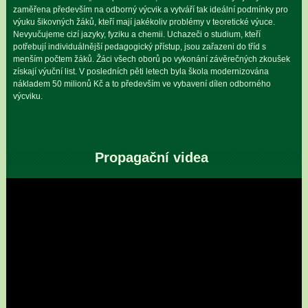
zaměřena především na odborný výcvik a vytváří tak ideální podmínky pro
výuku šikovných žáků, kteří mají jakékoliv problémy v teoretické výuce.
Nevyučujeme cizí jazyky, fyziku a chemii. Uchazeči o studium, kteří
potřebují individuálnější pedagogický přístup, jsou zařazeni do tříd s
menším počtem žáků. Žáci všech oborů po vykonání závěrečných zkoušek
získají výuční list. V posledních pěti letech byla škola modernizována
nákladem 50 milionů Kč a to především ve vybavení dílen odborného
výcviku.
Propagační videa
Video
přehrávač