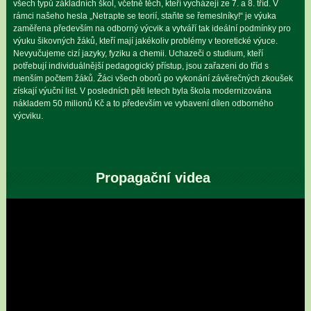
všech typů základních škol, včetně těch, kteří vycházejí ze 7. a 8. tříd. V
rámci našeho hesla „Netrapte se teorií, staňte se řemeslníky!“ je výuka
zaměřena především na odborný výcvik a vytváří tak ideální podmínky pro
výuku šikovných žáků, kteří mají jakékoliv problémy v teoretické výuce.
Nevyučujeme cizí jazyky, fyziku a chemii. Uchazeči o studium, kteří
potřebují individuálnější pedagogický přístup, jsou zařazeni do tříd s
menším počtem žáků. Žáci všech oborů po vykonání závěrečných zkoušek
získají výuční list. V posledních pěti letech byla škola modernizována
nákladem 50 milionů Kč a to především ve vybavení dílen odborného
výcviku.
Propagační videa
Video
přehrávač