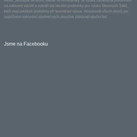
hesla „Netrapte se teorií, staňte se řemeslníky“ je výuka zaměřena především
na odborný výcvik a vytváří tak ideální podmínky pro výuku šikovných žáků,
kteří mají jakékoli problémy při teoretické výuce. Absolventi všech oborů po
úspěšném vykonání závěrečných zkoušek získávají výuční list.
Jsme na Facebooku