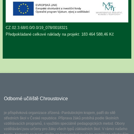
CZ.02.3.68/0.0/0.0/19_078/0018321
Předpokládané celkové náklady na projekt: 183 464 588,46 Kč
Odborné učiliště Chroustovice
je příspěvková organizace zřízená -Pardubickým krajem, patří do sítě
středních škol v České republice. Příprava žáků probíhá podle školních
vzdělávacích programů, s využitím speciálně pedagogických metod. Obory
vzdělávání jsou určeny pro žáky všech typů základních škol. V rámci našeho