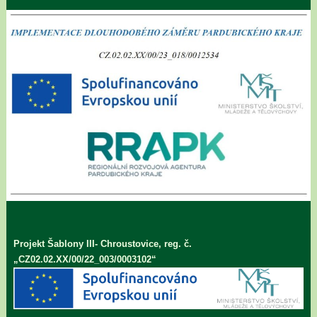
Projekt Šablony III- Chroustovice, reg. č.
„CZ02.02.XX/00/22_003/0003102“