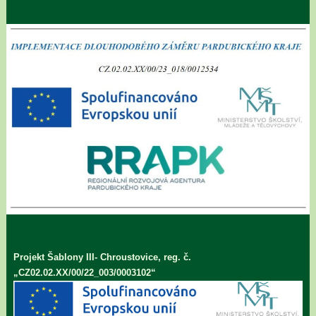
Projekt Šablony III- Chroustovice, reg. č.
„CZ02.02.XX/00/22_003/0003102“