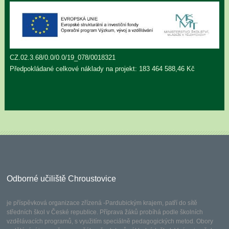
CZ.02.3.68/0.0/0.0/19_078/0018321
Předpokládané celkové náklady na projekt: 183 464 588,46 Kč
Odborné učiliště Chroustovice
je příspěvková organizace zřízená -Pardubickým krajem, patří do sítě
středních škol v České republice. Příprava žáků probíhá podle školních
vzdělávacích programů, s využitím speciálně pedagogických metod. Obory