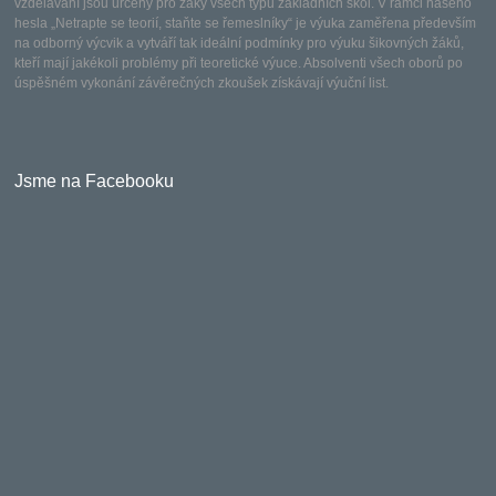
vzdělávání jsou určeny pro žáky všech typů základních škol. V rámci našeho
hesla „Netrapte se teorií, staňte se řemeslníky“ je výuka zaměřena především
na odborný výcvik a vytváří tak ideální podmínky pro výuku šikovných žáků,
kteří mají jakékoli problémy při teoretické výuce. Absolventi všech oborů po
úspěšném vykonání závěrečných zkoušek získávají výuční list.
Jsme na Facebooku