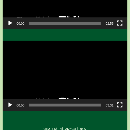
00:00
02:55
Video
přehrávač
00:00
03:31
VIRTUÁLNÍ PROHLÍDKA