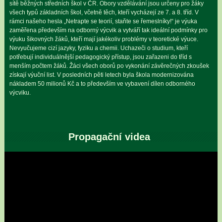
sítě běžných středních škol v ČR. Obory vzdělávání jsou určeny pro žáky
všech typů základních škol, včetně těch, kteří vycházejí ze 7. a 8. tříd. V
rámci našeho hesla „Netrapte se teorií, staňte se řemeslníky!“ je výuka
zaměřena především na odborný výcvik a vytváří tak ideální podmínky pro
výuku šikovných žáků, kteří mají jakékoliv problémy v teoretické výuce.
Nevyučujeme cizí jazyky, fyziku a chemii. Uchazeči o studium, kteří
potřebují individuálnější pedagogický přístup, jsou zařazeni do tříd s
menším počtem žáků. Žáci všech oborů po vykonání závěrečných zkoušek
získají výuční list. V posledních pěti letech byla škola modernizována
nákladem 50 milionů Kč a to především ve vybavení dílen odborného
výcviku.
Propagační videa
Video
přehrávač