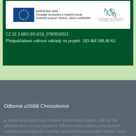
CZ.02.3.68/0.0/0.0/19_078/0018321
Předpokládané celkové náklady na projekt: 183 464 588,46 Kč
Odborné učiliště Chroustovice
je příspěvková organizace zřízená -Pardubickým krajem, patří do sítě
středních škol v České republice. Příprava žáků probíhá podle školních
vzdělávacích programů, s využitím speciálně pedagogických metod. Obory