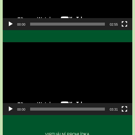
00:00
02:55
Video
přehrávač
00:00
03:31
VIRTUÁLNÍ PROHLÍDKA