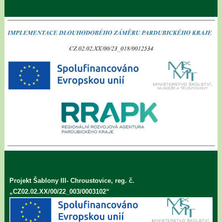
Projekt Šablony III- Chroustovice, reg. č.
„CZ02.02.XX/00/22_003/0003102“