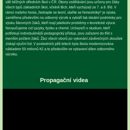
sítě běžných středních škol v ČR. Obory vzdělávání jsou určeny pro žáky
všech typů základních škol, včetně těch, kteří vycházejí ze 7. a 8. tříd. V
rámci našeho hesla „Netrapte se teorií, staňte se řemeslníky!“ je výuka
zaměřena především na odborný výcvik a vytváří tak ideální podmínky pro
výuku šikovných žáků, kteří mají jakékoliv problémy v teoretické výuce.
Nevyučujeme cizí jazyky, fyziku a chemii. Uchazeči o studium, kteří
potřebují individuálnější pedagogický přístup, jsou zařazeni do tříd s
menším počtem žáků. Žáci všech oborů po vykonání závěrečných zkoušek
získají výuční list. V posledních pěti letech byla škola modernizována
nákladem 50 milionů Kč a to především ve vybavení dílen odborného
výcviku.
Propagační videa
Video
přehrávač