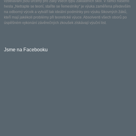
vzdělávání jsou určeny pro žáky všech typů základních škol. V rámci našeho
hesla „Netrapte se teorií, staňte se řemeslníky“ je výuka zaměřena především
na odborný výcvik a vytváří tak ideální podmínky pro výuku šikovných žáků,
kteří mají jakékoli problémy při teoretické výuce. Absolventi všech oborů po
úspěšném vykonání závěrečných zkoušek získávají výuční list.
Jsme na Facebooku