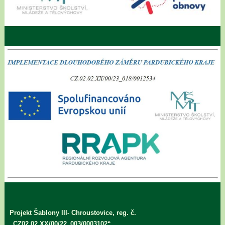
Projekt Šablony III- Chroustovice, reg. č.
„CZ02.02.XX/00/22_003/0003102“