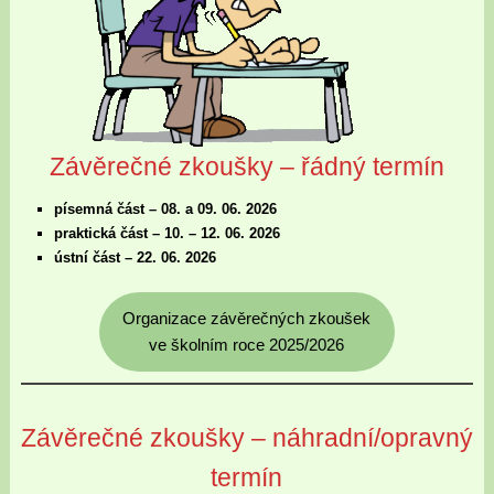
Závěrečné zkoušky – řádný termín
písemná část – 08. a 09. 06. 2026
praktická část
– 10. – 12. 06. 2026
ústní část
– 22. 06. 2026
Organizace závěrečných zkoušek
ve školním roce 2025/2026
Závěrečné zkoušky – náhradní/opravný
termín