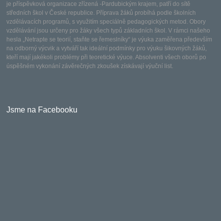
je příspěvková organizace zřízená -Pardubickým krajem, patří do sítě
středních škol v České republice. Příprava žáků probíhá podle školních
vzdělávacích programů, s využitím speciálně pedagogických metod. Obory
vzdělávání jsou určeny pro žáky všech typů základních škol. V rámci našeho
hesla „Netrapte se teorií, staňte se řemeslníky“ je výuka zaměřena především
na odborný výcvik a vytváří tak ideální podmínky pro výuku šikovných žáků,
kteří mají jakékoli problémy při teoretické výuce. Absolventi všech oborů po
úspěšném vykonání závěrečných zkoušek získávají výuční list.
Jsme na Facebooku