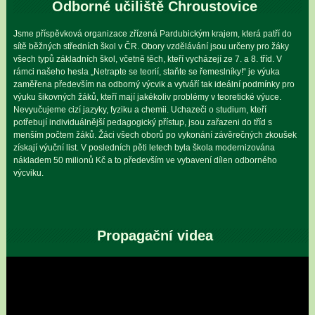
Odborné učiliště Chroustovice
Jsme příspěvková organizace zřízená Pardubickým krajem, která patří do
sítě běžných středních škol v ČR. Obory vzdělávání jsou určeny pro žáky
všech typů základních škol, včetně těch, kteří vycházejí ze 7. a 8. tříd. V
rámci našeho hesla „Netrapte se teorií, staňte se řemeslníky!“ je výuka
zaměřena především na odborný výcvik a vytváří tak ideální podmínky pro
výuku šikovných žáků, kteří mají jakékoliv problémy v teoretické výuce.
Nevyučujeme cizí jazyky, fyziku a chemii. Uchazeči o studium, kteří
potřebují individuálnější pedagogický přístup, jsou zařazeni do tříd s
menším počtem žáků. Žáci všech oborů po vykonání závěrečných zkoušek
získají výuční list. V posledních pěti letech byla škola modernizována
nákladem 50 milionů Kč a to především ve vybavení dílen odborného
výcviku.
Propagační videa
Video
přehrávač