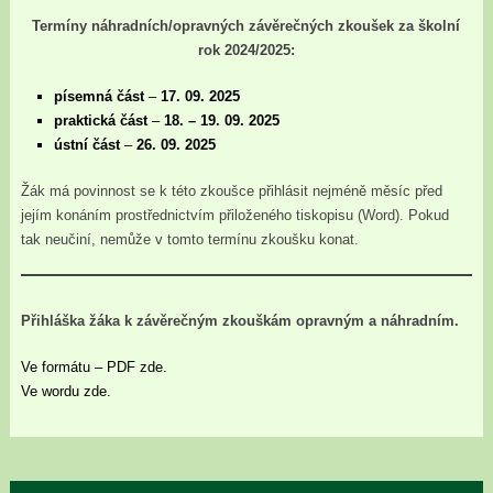
Termíny náhradních/opravných závěrečných zkoušek za školní
rok 2024/2025:
písemná část
–
17. 09. 2025
praktická část
–
18. – 19. 09. 2025
ústní část
–
26. 09. 2025
Žák má povinnost se k této zkoušce přihlásit nejméně měsíc před
jejím konáním prostřednictvím přiloženého tiskopisu (Word). Pokud
tak neučiní, nemůže v tomto termínu zkoušku konat.
Přihláška žáka k závěrečným zkouškám opravným a náhradním.
Ve formátu – PDF zde.
Ve wordu zde.