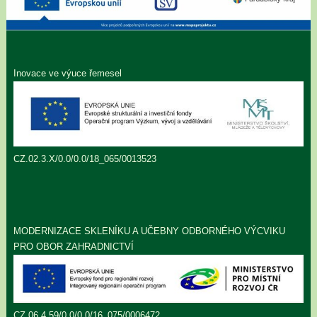
Inovace ve výuce řemesel
CZ.02.3.X/0.0/0.0/18_065/0013523
MODERNIZACE SKLENÍKU A UČEBNY ODBORNÉHO VÝCVIKU
PRO OBOR ZAHRADNICTVÍ
CZ.06.4.59/0.0/0.0/16_075/0006472