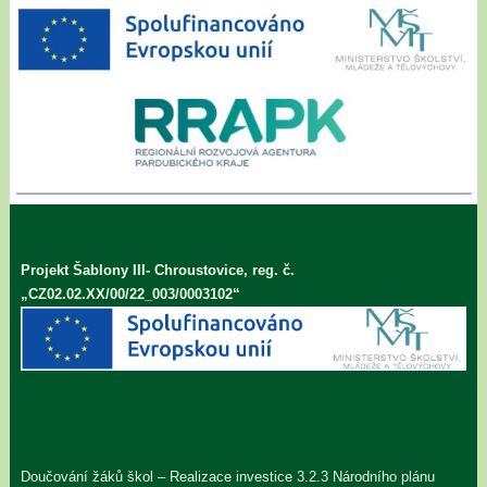
Projekt Šablony III- Chroustovice, reg. č.
„CZ02.02.XX/00/22_003/0003102“
Doučování žáků škol – Realizace investice 3.2.3 Národního plánu