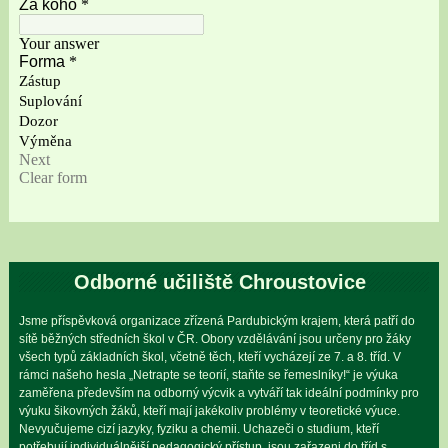
Odborné učiliště Chroustovice
Jsme příspěvková organizace zřízená Pardubickým krajem, která patří do
sítě běžných středních škol v ČR. Obory vzdělávání jsou určeny pro žáky
všech typů základních škol, včetně těch, kteří vycházejí ze 7. a 8. tříd. V
rámci našeho hesla „Netrapte se teorií, staňte se řemeslníky!“ je výuka
zaměřena především na odborný výcvik a vytváří tak ideální podmínky pro
výuku šikovných žáků, kteří mají jakékoliv problémy v teoretické výuce.
Nevyučujeme cizí jazyky, fyziku a chemii. Uchazeči o studium, kteří
potřebují individuálnější pedagogický přístup, jsou zařazeni do tříd s