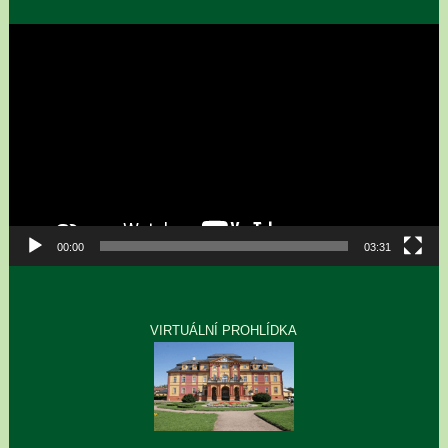
Video
přehrávač
00:00
03:31
VIRTUÁLNÍ PROHLÍDKA