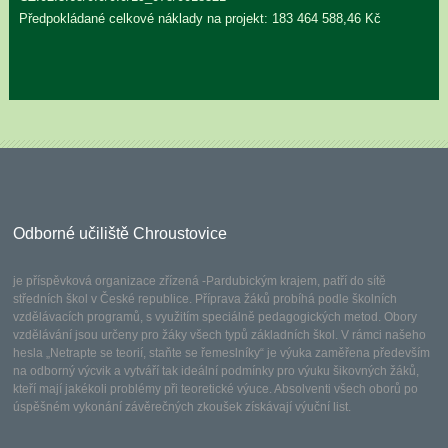
Předpokládané celkové náklady na projekt: 183 464 588,46 Kč
Odborné učiliště Chroustovice
je příspěvková organizace zřízená -Pardubickým krajem, patří do sítě
středních škol v České republice. Příprava žáků probíhá podle školních
vzdělávacích programů, s využitím speciálně pedagogických metod. Obory
vzdělávání jsou určeny pro žáky všech typů základních škol. V rámci našeho
hesla „Netrapte se teorií, staňte se řemeslníky“ je výuka zaměřena především
na odborný výcvik a vytváří tak ideální podmínky pro výuku šikovných žáků,
kteří mají jakékoli problémy při teoretické výuce. Absolventi všech oborů po
úspěšném vykonání závěrečných zkoušek získávají výuční list.