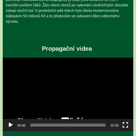
menším počtem žáků. Žáci všech oborů po vykonání závěrečných zkoušek
získají výuční list. V posledních pěti letech byla škola modernizována
nákladem 50 milionů Kč a to především ve vybavení dílen odborného
výcviku.
Propagační videa
Video
přehrávač
00:00
02:55