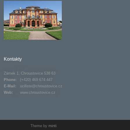
Kontakty
Zámek 1, Chroustovice 538 63
Phone:
(+420) 469 674 447
E-Mail:
uciliste@chroustovice.cz
Web:
www.chroustovice.cz
Theme by
minti