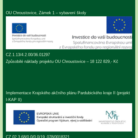
OU Chroustovice, Zámek 1 – vybavení školy
CZ.1.13/4.2.00/36.01297
Způsobilé náklady projektu OU Chroustovice – 18 122 829,- Kč
Implementace Krajského akčního plánu Pardubického kraje II (projekt
I-KAP II)
CZ.02.3.68/0.0/0.0/19_078/0018321