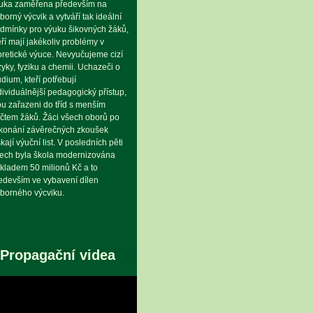
uka zaměřena především na
borný výcvik a vytváří tak ideální
dmínky pro výuku šikovných žáků,
eří mají jakékoliv problémy v
oretické výuce. Nevyučujeme cizí
zyky, fyziku a chemii. Uchazeči o
udium, kteří potřebují
dividuálnější pedagogický přístup,
ou zařazeni do tříd s menším
čtem žáků. Žáci všech oborů po
konání závěrečných zkoušek
skají výuční list. V posledních pěti
tech byla škola modernizována
kladem 50 milionů Kč a to
edevším ve vybavení dílen
borného výcviku.
Propagační videa
eo
hrávač