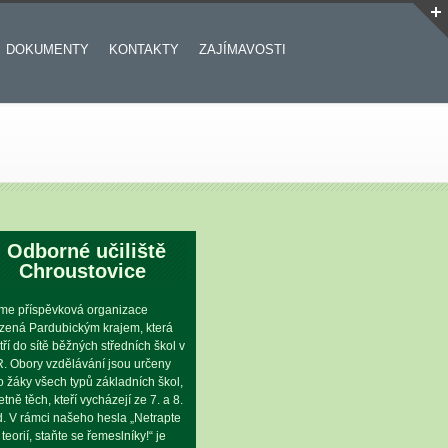
DOKUMENTY
KONTAKTY
ZAJÍMAVOSTI
Odborné učiliště
Chroustovice
me příspěvková organizace
ízená Pardubickým krajem, která
tří do sítě běžných středních škol v
. Obory vzdělávání jsou určeny
o žáky všech typů základních škol,
etně těch, kteří vycházejí ze 7. a 8.
íd. V rámci našeho hesla „Netrapte
 teorií, staňte se řemeslníky!“ je