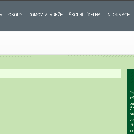
A
OBORY
DOMOV MLÁDEŽE
ŠKOLNÍ JÍDELNA
INFORMACE
Js
zř
pa
ČR
pr
vč
tř
se