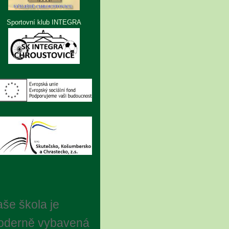
Sportovní klub INTEGRA
še škola je
oderně vybavená