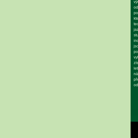
vý
od
po
kt
te
ja
st
in
js
po
vy
zí
le
ná
př
od
Vid
pře