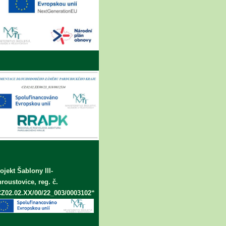
ojekt Šablony III-
roustovice, reg. č.
Z02.02.XX/00/22_003/0003102“