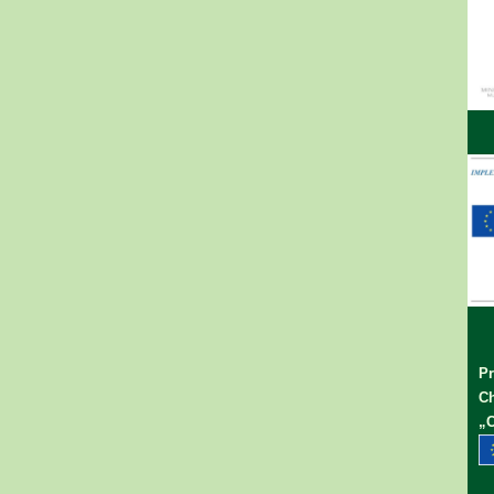
Pr
Ch
„C