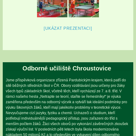
[UKÁZAT PREZENTACI]
Odborné učiliště Chroustovice
Jsme příspěvková organizace zřízená Pardubickým krajem, která patří do
sítě běžných středních škol v ČR. Obory vzdělávání jsou určeny pro žáky
všech typů základních škol, včetně těch, kteří vycházejí ze 7. a 8. tříd. V
rámci našeho hesla „Netrapte se teorií, staňte se řemeslníky!“ je výuka
zaměřena především na odborný výcvik a vytváří tak ideální podmínky pro
výuku šikovných žáků, kteří mají jakékoliv problémy v teoretické výuce.
Nevyučujeme cizí jazyky, fyziku a chemii. Uchazeči o studium, kteří
potřebují individuálnější pedagogický přístup, jsou zařazeni do tříd s
menším počtem žáků. Žáci všech oborů po vykonání závěrečných zkoušek
získají výuční list. V posledních pěti letech byla škola modernizována
nákladem 50 milionů Kč a to především ve vybavení dílen odborného