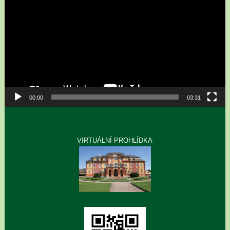
00:00
03:31
VIRTUÁLNÍ PROHLÍDKA