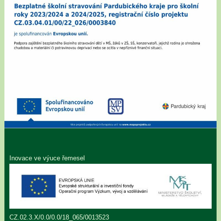
Inovace ve výuce řemesel
CZ.02.3.X/0.0/0.0/18_065/0013523