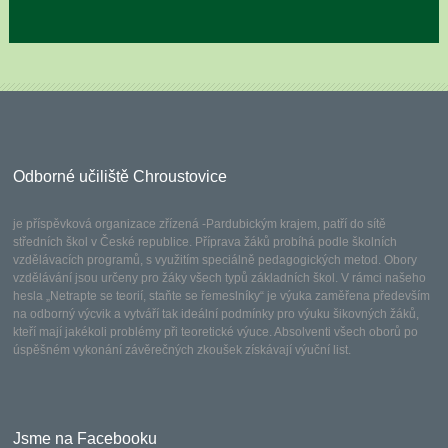
Odborné učiliště Chroustovice
je příspěvková organizace zřízená -Pardubickým krajem, patří do sítě
středních škol v České republice. Příprava žáků probíhá podle školních
vzdělávacích programů, s využitím speciálně pedagogických metod. Obory
vzdělávání jsou určeny pro žáky všech typů základních škol. V rámci našeho
hesla „Netrapte se teorií, staňte se řemeslníky“ je výuka zaměřena především
na odborný výcvik a vytváří tak ideální podmínky pro výuku šikovných žáků,
kteří mají jakékoli problémy při teoretické výuce. Absolventi všech oborů po
úspěšném vykonání závěrečných zkoušek získávají výuční list.
Jsme na Facebooku