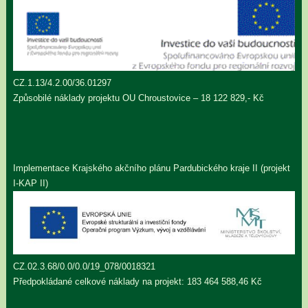
CZ.1.13/4.2.00/36.01297
Způsobilé náklady projektu OU Chroustovice – 18 122 829,- Kč
Implementace Krajského akčního plánu Pardubického kraje II (projekt
I-KAP II)
CZ.02.3.68/0.0/0.0/19_078/0018321
Předpokládané celkové náklady na projekt: 183 464 588,46 Kč