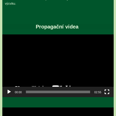
výcviku.
Propagační videa
Video
přehrávač
00:00
02:55
Video
přehrávač