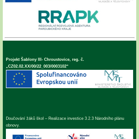
Projekt Šablony III- Chroustovice, reg. č.
„CZ02.02.XX/00/22_003/0003102“
Doučování žáků škol – Realizace investice 3.2.3 Národního plánu
obnovy.