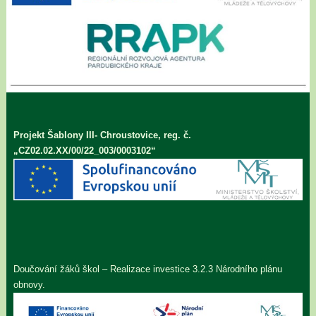
Projekt Šablony III- Chroustovice, reg. č.
„CZ02.02.XX/00/22_003/0003102“
Doučování žáků škol – Realizace investice 3.2.3 Národního plánu
obnovy.