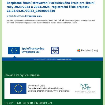
Inovace ve výuce řemesel
CZ.02.3.X/0.0/0.0/18_065/0013523