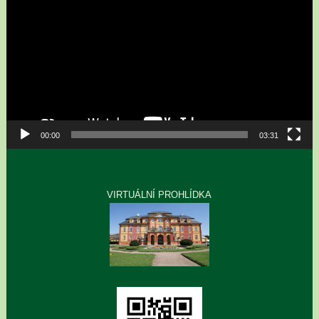
00:00
03:31
VIRTUÁLNÍ PROHLÍDKA