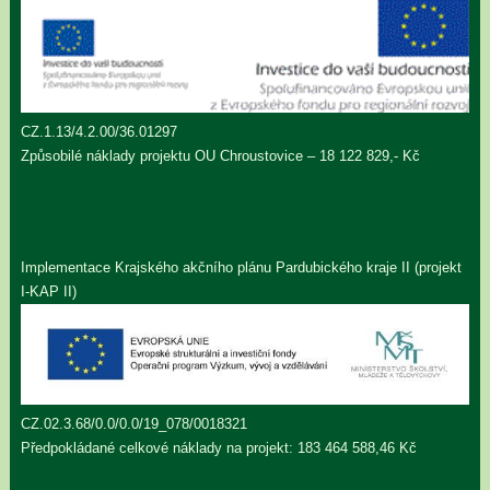
CZ.1.13/4.2.00/36.01297
Způsobilé náklady projektu OU Chroustovice – 18 122 829,- Kč
Implementace Krajského akčního plánu Pardubického kraje II (projekt
I-KAP II)
CZ.02.3.68/0.0/0.0/19_078/0018321
Předpokládané celkové náklady na projekt: 183 464 588,46 Kč