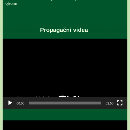
výcviku.
Propagační videa
Video
přehrávač
00:00
02:55
Video
přehrávač