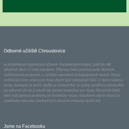
Odborné učiliště Chroustovice
je příspěvková organizace zřízená -Pardubickým krajem, patří do sítě
středních škol v České republice. Příprava žáků probíhá podle školních
vzdělávacích programů, s využitím speciálně pedagogických metod. Obory
vzdělávání jsou určeny pro žáky všech typů základních škol. V rámci našeho
hesla „Netrapte se teorií, staňte se řemeslníky“ je výuka zaměřena především
na odborný výcvik a vytváří tak ideální podmínky pro výuku šikovných žáků,
kteří mají jakékoli problémy při teoretické výuce. Absolventi všech oborů po
úspěšném vykonání závěrečných zkoušek získávají výuční list.
Jsme na Facebooku