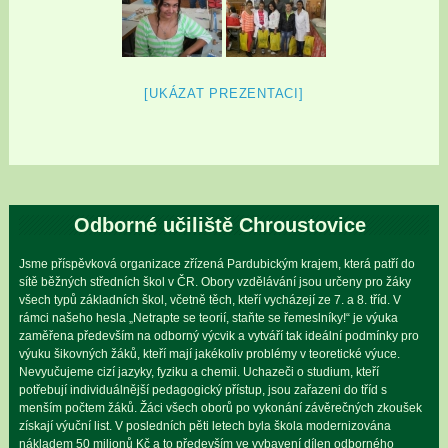
[UKÁZAT PREZENTACI]
Odborné učiliště Chroustovice
Jsme příspěvková organizace zřízená Pardubickým krajem, která patří do
sítě běžných středních škol v ČR. Obory vzdělávání jsou určeny pro žáky
všech typů základních škol, včetně těch, kteří vycházejí ze 7. a 8. tříd. V
rámci našeho hesla „Netrapte se teorií, staňte se řemeslníky!“ je výuka
zaměřena především na odborný výcvik a vytváří tak ideální podmínky pro
výuku šikovných žáků, kteří mají jakékoliv problémy v teoretické výuce.
Nevyučujeme cizí jazyky, fyziku a chemii. Uchazeči o studium, kteří
potřebují individuálnější pedagogický přístup, jsou zařazeni do tříd s
menším počtem žáků. Žáci všech oborů po vykonání závěrečných zkoušek
získají výuční list. V posledních pěti letech byla škola modernizována
nákladem 50 milionů Kč a to především ve vybavení dílen odborného