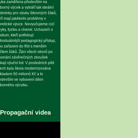
uka zaměřena především na
borný výcvik a vytváří tak ideální
dmínky pro výuku šikovných žáků,
eří mají jakékoliv problémy v
oretické výuce. Nevyučujeme cizí
zyky, fyziku a chemii. Uchazeči o
udium, kteří potřebují
dividuálnější pedagogický přístup,
ou zařazeni do tříd s menším
čtem žáků. Žáci všech oborů po
konání závěrečných zkoušek
skají výuční list. V posledních pěti
tech byla škola modernizována
kladem 50 milionů Kč a to
edevším ve vybavení dílen
borného výcviku.
Propagační videa
eo
hrávač