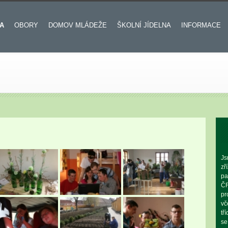
A
OBORY
DOMOV MLÁDEŽE
ŠKOLNÍ JÍDELNA
INFORMACE
Js
zř
pa
ČR
pr
vč
tř
se