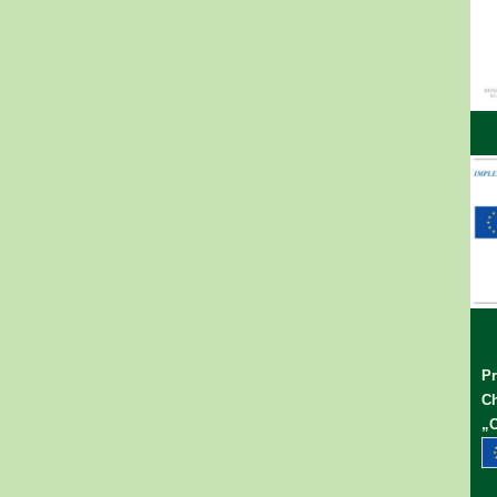
Pr
Ch
„C