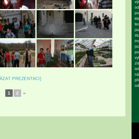
vý
od
po
kt
te
ja
st
in
js
po
vy
zí
le
ná
ÁZAT PREZENTACI]
př
od
1
2
►
Vid
pře