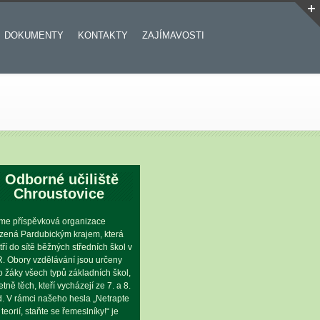
DOKUMENTY
KONTAKTY
ZAJÍMAVOSTI
Odborné učiliště
Chroustovice
me příspěvková organizace
ízená Pardubickým krajem, která
tří do sítě běžných středních škol v
. Obory vzdělávání jsou určeny
o žáky všech typů základních škol,
etně těch, kteří vycházejí ze 7. a 8.
íd. V rámci našeho hesla „Netrapte
 teorií, staňte se řemeslníky!“ je