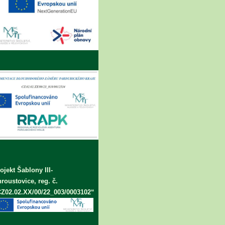
ojekt Šablony III-
roustovice, reg. č.
Z02.02.XX/00/22_003/0003102“