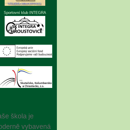
Sportovní klub INTEGRA
še škola je
oderně vybavená