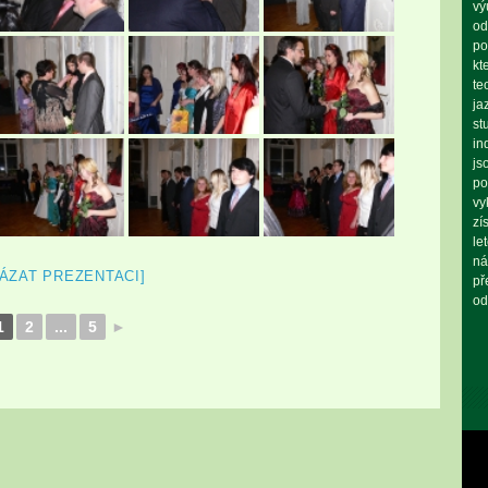
vý
od
po
kt
te
ja
st
in
js
po
vy
zí
le
ná
ÁZAT PREZENTACI]
př
od
1
2
...
5
►
Vid
pře