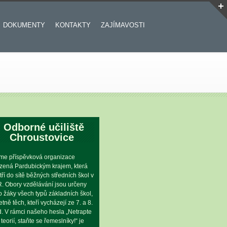
DOKUMENTY
KONTAKTY
ZAJÍMAVOSTI
Odborné učiliště
Chroustovice
me příspěvková organizace
ízená Pardubickým krajem, která
tří do sítě běžných středních škol v
. Obory vzdělávání jsou určeny
o žáky všech typů základních škol,
etně těch, kteří vycházejí ze 7. a 8.
íd. V rámci našeho hesla „Netrapte
 teorií, staňte se řemeslníky!“ je