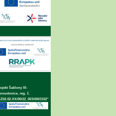
ojekt Šablony III-
roustovice, reg. č.
Z02.02.XX/00/22_003/0003102“