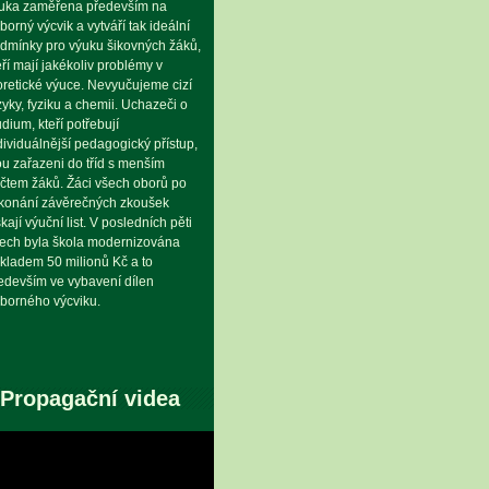
uka zaměřena především na
borný výcvik a vytváří tak ideální
dmínky pro výuku šikovných žáků,
eří mají jakékoliv problémy v
oretické výuce. Nevyučujeme cizí
zyky, fyziku a chemii. Uchazeči o
udium, kteří potřebují
dividuálnější pedagogický přístup,
ou zařazeni do tříd s menším
čtem žáků. Žáci všech oborů po
konání závěrečných zkoušek
skají výuční list. V posledních pěti
tech byla škola modernizována
kladem 50 milionů Kč a to
edevším ve vybavení dílen
borného výcviku.
Propagační videa
eo
hrávač