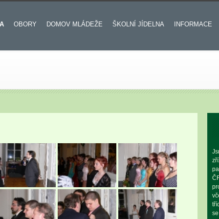
A
OBORY
DOMOV MLÁDEŽE
ŠKOLNÍ JÍDELNA
INFORMACE
Js
zř
pa
ČR
pr
vč
tř
se