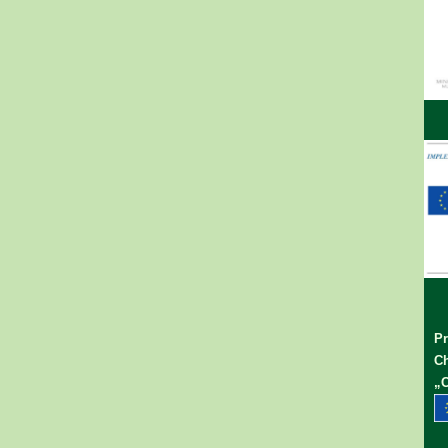
Pr
Ch
„C