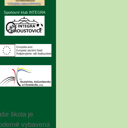
Sportovní klub INTEGRA
še škola je
oderně vybavená