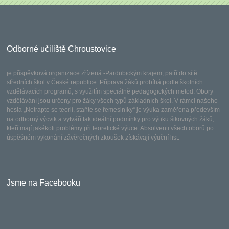
Odborné učiliště Chroustovice
je příspěvková organizace zřízená -Pardubickým krajem, patří do sítě
středních škol v České republice. Příprava žáků probíhá podle školních
vzdělávacích programů, s využitím speciálně pedagogických metod. Obory
vzdělávání jsou určeny pro žáky všech typů základních škol. V rámci našeho
hesla „Netrapte se teorií, staňte se řemeslníky“ je výuka zaměřena především
na odborný výcvik a vytváří tak ideální podmínky pro výuku šikovných žáků,
kteří mají jakékoli problémy při teoretické výuce. Absolventi všech oborů po
úspěšném vykonání závěrečných zkoušek získávají výuční list.
Jsme na Facebooku