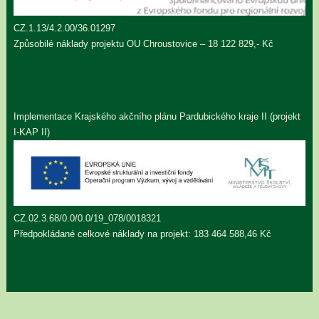
CZ.1.13/4.2.00/36.01297
Způsobilé náklady projektu OU Chroustovice – 18 122 829,- Kč
Implementace Krajského akčního plánu Pardubického kraje II (projekt
I-KAP II)
CZ.02.3.68/0.0/0.0/19_078/0018321
Předpokládané celkové náklady na projekt: 183 464 588,46 Kč