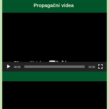
Propagační videa
Video
přehrávač
00:00
02:55
Video
přehrávač