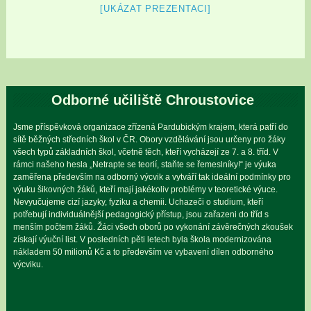
[UKÁZAT PREZENTACI]
Odborné učiliště Chroustovice
Jsme příspěvková organizace zřízená Pardubickým krajem, která patří do
sítě běžných středních škol v ČR. Obory vzdělávání jsou určeny pro žáky
všech typů základních škol, včetně těch, kteří vycházejí ze 7. a 8. tříd. V
rámci našeho hesla „Netrapte se teorií, staňte se řemeslníky!“ je výuka
zaměřena především na odborný výcvik a vytváří tak ideální podmínky pro
výuku šikovných žáků, kteří mají jakékoliv problémy v teoretické výuce.
Nevyučujeme cizí jazyky, fyziku a chemii. Uchazeči o studium, kteří
potřebují individuálnější pedagogický přístup, jsou zařazeni do tříd s
menším počtem žáků. Žáci všech oborů po vykonání závěrečných zkoušek
získají výuční list. V posledních pěti letech byla škola modernizována
nákladem 50 milionů Kč a to především ve vybavení dílen odborného
výcviku.