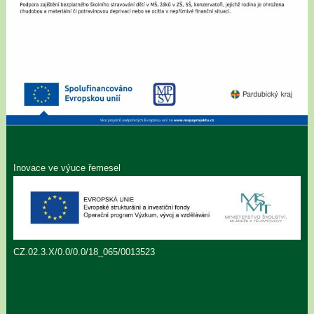
Inovace ve výuce řemesel
CZ.02.3.X/0.0/0.0/18_065/0013523