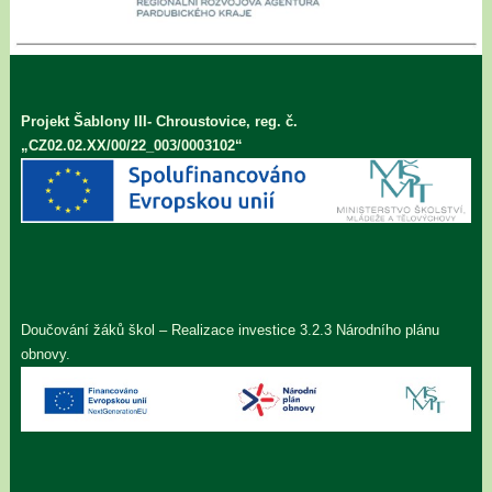
Projekt Šablony III- Chroustovice, reg. č.
„CZ02.02.XX/00/22_003/0003102“
Doučování žáků škol – Realizace investice 3.2.3 Národního plánu
obnovy.