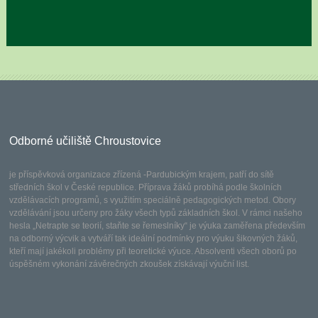
Odborné učiliště Chroustovice
je příspěvková organizace zřízená -Pardubickým krajem, patří do sítě
středních škol v České republice. Příprava žáků probíhá podle školních
vzdělávacích programů, s využitím speciálně pedagogických metod. Obory
vzdělávání jsou určeny pro žáky všech typů základních škol. V rámci našeho
hesla „Netrapte se teorií, staňte se řemeslníky“ je výuka zaměřena především
na odborný výcvik a vytváří tak ideální podmínky pro výuku šikovných žáků,
kteří mají jakékoli problémy při teoretické výuce. Absolventi všech oborů po
úspěšném vykonání závěrečných zkoušek získávají výuční list.