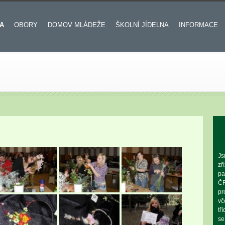
A
OBORY
DOMOV MLÁDEŽE
ŠKOLNÍ JÍDELNA
INFORMACE
Js
zř
pa
ČR
pr
vč
tř
se