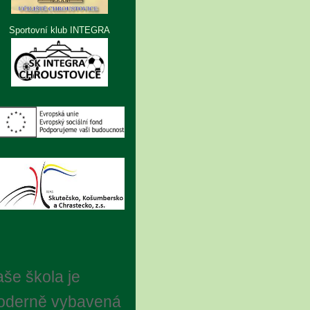
Sportovní klub INTEGRA
še škola je
oderně vybavená