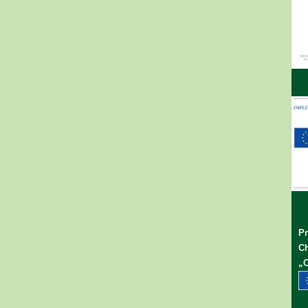
Pr
Ch
„C