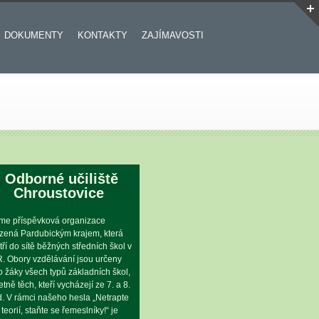
DOKUMENTY
KONTAKTY
ZAJÍMAVOSTI
Odborné učiliště
Chroustovice
me příspěvková organizace
ízená Pardubickým krajem, která
tří do sítě běžných středních škol v
. Obory vzdělávání jsou určeny
o žáky všech typů základních škol,
etně těch, kteří vycházejí ze 7. a 8.
íd. V rámci našeho hesla „Netrapte
 teorií, staňte se řemeslníky!“ je