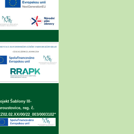
ojekt Šablony III-
roustovice, reg. č.
Z02.02.XX/00/22_003/0003102“