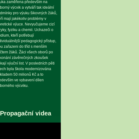
uka zaměřena především na
borný výcvik a vytváří tak ideální
dmínky pro výuku šikovných žáků,
eří mají jakékoliv problémy v
oretické výuce. Nevyučujeme cizí
zyky, fyziku a chemii. Uchazeči o
udium, kteří potřebují
dividuálnější pedagogický přístup,
ou zařazeni do tříd s menším
čtem žáků. Žáci všech oborů po
konání závěrečných zkoušek
skají výuční list. V posledních pěti
tech byla škola modernizována
kladem 50 milionů Kč a to
edevším ve vybavení dílen
borného výcviku.
Propagační videa
eo
hrávač