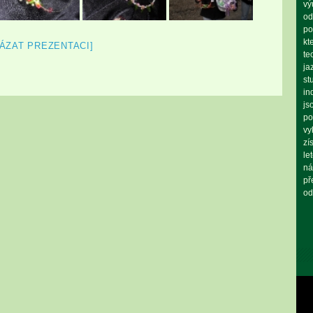
vý
od
po
kt
ÁZAT PREZENTACI]
te
ja
st
in
js
po
vy
zí
le
ná
př
od
Vid
pře