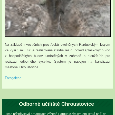
Na základě investičních prostředků uvolněných Pardubickým krajem
ve výši 1 mil. Kč je realizována stavba řešící odvod splaškových vod
z hospodářských budov umístěných v zahradě a sloužících pro
realizaci odborného výcviku. Systém je napojen na kanalizaci
městyse Chroustovice.
Fotogalerie
Odborné učiliště Chroustovice
Jsme příspěvková organizace zřízená Pardubickým krajem, která patří do