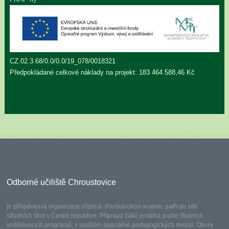
CZ.02.3.68/0.0/0.0/19_078/0018321
Předpokládané celkové náklady na projekt: 183 464 588,46 Kč
Odborné učiliště Chroustovice
je příspěvková organizace zřízená -Pardubickým krajem, patří do sítě
středních škol v České republice. Příprava žáků probíhá podle školních
vzdělávacích programů, s využitím speciálně pedagogických metod. Obory