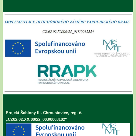
Projekt Šablony III- Chroustovice, reg. č.
„CZ02.02.XX/00/22_003/0003102“