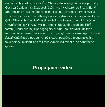
sítě běžných středních škol v ČR. Obory vzdělávání jsou určeny pro žáky
všech typů základních škol, včetně těch, kteří vycházejí ze 7. a 8. tříd. V
rámci našeho hesla „Netrapte se teorií, staňte se řemeslníky!“ je výuka
zaměřena především na odborný výcvik a vytváří tak ideální podmínky pro
výuku šikovných žáků, kteří mají jakékoliv problémy v teoretické výuce.
Nevyučujeme cizí jazyky, fyziku a chemii. Uchazeči o studium, kteří
potřebují individuálnější pedagogický přístup, jsou zařazeni do tříd s
menším počtem žáků. Žáci všech oborů po vykonání závěrečných zkoušek
získají výuční list. V posledních pěti letech byla škola modernizována
nákladem 50 milionů Kč a to především ve vybavení dílen odborného
výcviku.
Propagační videa
Video
přehrávač