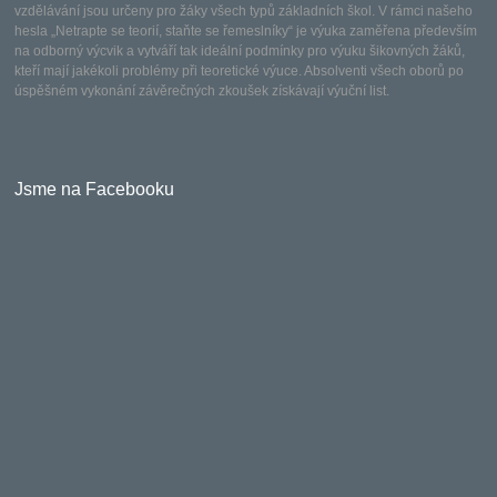
vzdělávání jsou určeny pro žáky všech typů základních škol. V rámci našeho
hesla „Netrapte se teorií, staňte se řemeslníky“ je výuka zaměřena především
na odborný výcvik a vytváří tak ideální podmínky pro výuku šikovných žáků,
kteří mají jakékoli problémy při teoretické výuce. Absolventi všech oborů po
úspěšném vykonání závěrečných zkoušek získávají výuční list.
Jsme na Facebooku