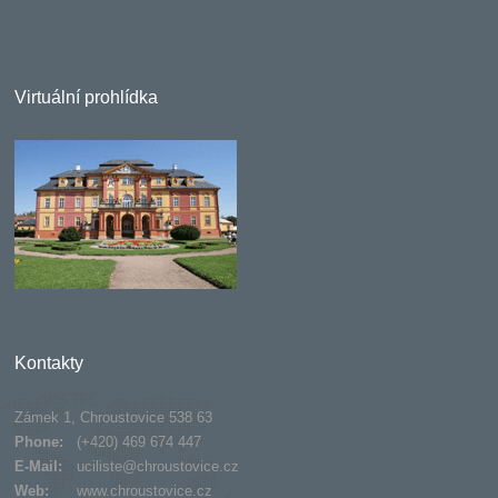
Virtuální prohlídka
Kontakty
Zámek 1, Chroustovice 538 63
Phone:
(+420) 469 674 447
E-Mail:
uciliste@chroustovice.cz
Web:
www.chroustovice.cz