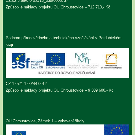
CZ.02.3.68/0.0/0.0/16_035/0005737
Způsobilé náklady projektu OU Chroustovice – 712 710,- Kč
Podpora přírodovědného a technického vzdělávání v Pardubickém
kraji
CZ.1.07/1.1.00/44.0012
Způsobilé náklady projektu OU Chroustovice – 9 309 600,- Kč
OU Chroustovice, Zámek 1 – vybavení školy