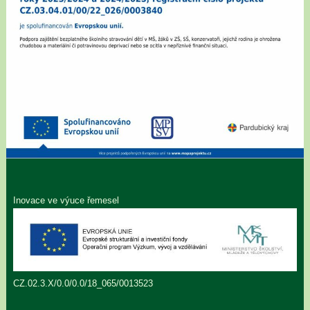
Inovace ve výuce řemesel
CZ.02.3.X/0.0/0.0/18_065/0013523