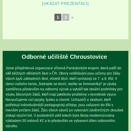
[UKÁZAT PREZENTACI]
1
2
►
Odborné učiliště Chroustovice
Jsme příspěvková organizace zřízená Pardubickým krajem, která patří do
sítě běžných středních škol v ČR. Obory vzdělávání jsou určeny pro žáky
všech typů základních škol, včetně těch, kteří vycházejí ze 7. a 8. tříd. V
rámci našeho hesla „Netrapte se teorií, staňte se řemeslníky!“ je výuka
zaměřena především na odborný výcvik a vytváří tak ideální podmínky pro
výuku šikovných žáků, kteří mají jakékoliv problémy v teoretické výuce.
Nevyučujeme cizí jazyky, fyziku a chemii. Uchazeči o studium, kteří
potřebují individuálnější pedagogický přístup, jsou zařazeni do tříd s
menším počtem žáků. Žáci všech oborů po vykonání závěrečných zkoušek
získají výuční list. V posledních pěti letech byla škola modernizována
nákladem 50 milionů Kč a to především ve vybavení dílen odborného
výcviku.