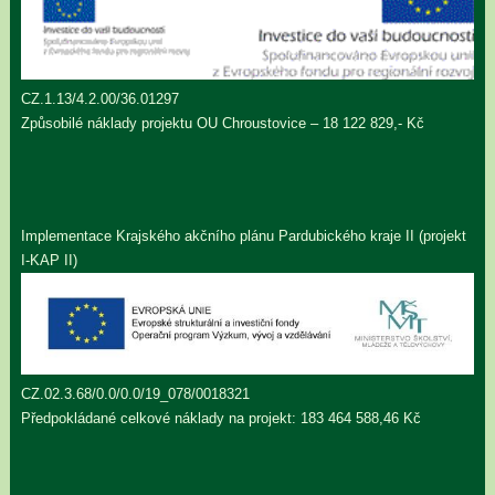
CZ.1.13/4.2.00/36.01297
Způsobilé náklady projektu OU Chroustovice – 18 122 829,- Kč
Implementace Krajského akčního plánu Pardubického kraje II (projekt
I-KAP II)
CZ.02.3.68/0.0/0.0/19_078/0018321
Předpokládané celkové náklady na projekt: 183 464 588,46 Kč