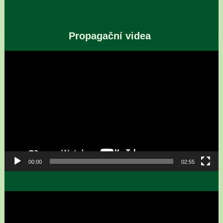
Propagační videa
Video
přehrávač
00:00
02:55
Video
přehrávač