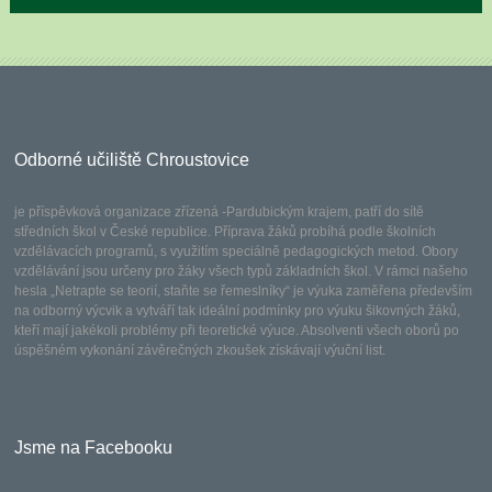
Odborné učiliště Chroustovice
je příspěvková organizace zřízená -Pardubickým krajem, patří do sítě
středních škol v České republice. Příprava žáků probíhá podle školních
vzdělávacích programů, s využitím speciálně pedagogických metod. Obory
vzdělávání jsou určeny pro žáky všech typů základních škol. V rámci našeho
hesla „Netrapte se teorií, staňte se řemeslníky“ je výuka zaměřena především
na odborný výcvik a vytváří tak ideální podmínky pro výuku šikovných žáků,
kteří mají jakékoli problémy při teoretické výuce. Absolventi všech oborů po
úspěšném vykonání závěrečných zkoušek získávají výuční list.
Jsme na Facebooku