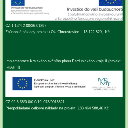
CZ.1.13/4.2.00/36.01297
Způsobilé náklady projektu OU Chroustovice – 18 122 829,- Kč
Implementace Krajského akčního plánu Pardubického kraje II (projekt
I-KAP II)
CZ.02.3.68/0.0/0.0/19_078/0018321
Předpokládané celkové náklady na projekt: 183 464 588,46 Kč