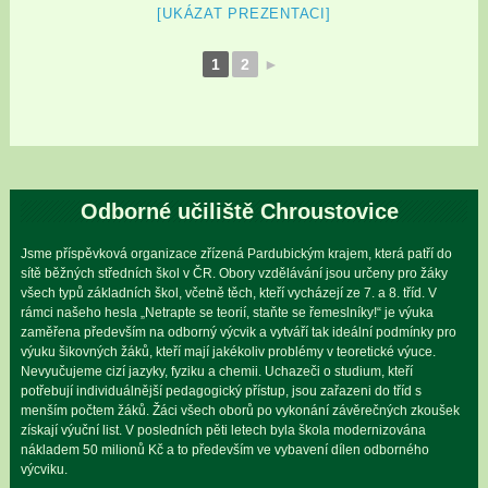
[UKÁZAT PREZENTACI]
1
2
►
Odborné učiliště Chroustovice
Jsme příspěvková organizace zřízená Pardubickým krajem, která patří do
sítě běžných středních škol v ČR. Obory vzdělávání jsou určeny pro žáky
všech typů základních škol, včetně těch, kteří vycházejí ze 7. a 8. tříd. V
rámci našeho hesla „Netrapte se teorií, staňte se řemeslníky!“ je výuka
zaměřena především na odborný výcvik a vytváří tak ideální podmínky pro
výuku šikovných žáků, kteří mají jakékoliv problémy v teoretické výuce.
Nevyučujeme cizí jazyky, fyziku a chemii. Uchazeči o studium, kteří
potřebují individuálnější pedagogický přístup, jsou zařazeni do tříd s
menším počtem žáků. Žáci všech oborů po vykonání závěrečných zkoušek
získají výuční list. V posledních pěti letech byla škola modernizována
nákladem 50 milionů Kč a to především ve vybavení dílen odborného
výcviku.