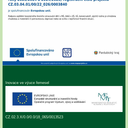
Inovace ve výuce řemesel
CZ.02.3.X/0.0/0.0/18_065/0013523