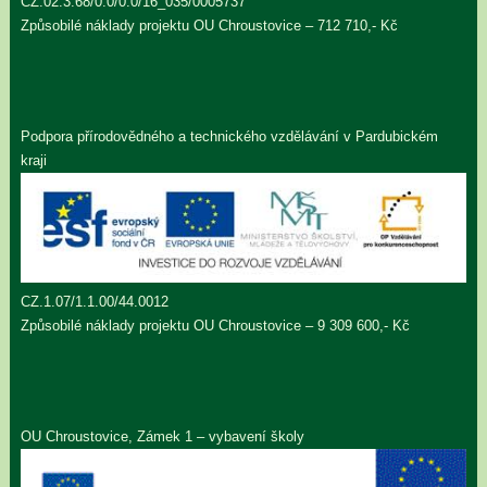
CZ.02.3.68/0.0/0.0/16_035/0005737
Způsobilé náklady projektu OU Chroustovice – 712 710,- Kč
Podpora přírodovědného a technického vzdělávání v Pardubickém
kraji
CZ.1.07/1.1.00/44.0012
Způsobilé náklady projektu OU Chroustovice – 9 309 600,- Kč
OU Chroustovice, Zámek 1 – vybavení školy