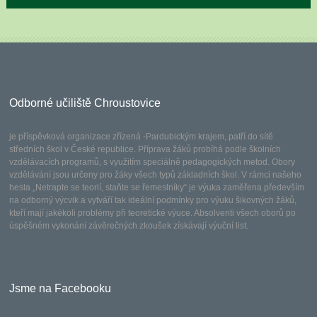
Odborné učiliště Chroustovice
je příspěvková organizace zřízená -Pardubickým krajem, patří do sítě
středních škol v České republice. Příprava žáků probíhá podle školních
vzdělávacích programů, s využitím speciálně pedagogických metod. Obory
vzdělávání jsou určeny pro žáky všech typů základních škol. V rámci našeho
hesla „Netrapte se teorií, staňte se řemeslníky“ je výuka zaměřena především
na odborný výcvik a vytváří tak ideální podmínky pro výuku šikovných žáků,
kteří mají jakékoli problémy při teoretické výuce. Absolventi všech oborů po
úspěšném vykonání závěrečných zkoušek získávají výuční list.
Jsme na Facebooku