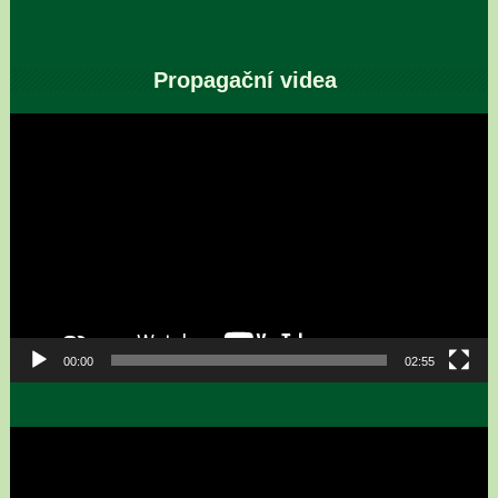
Propagační videa
Video
přehrávač
00:00
02:55
Video
přehrávač