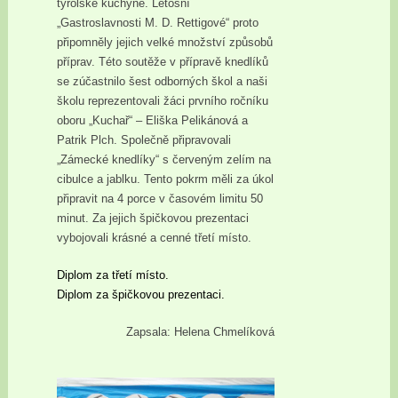
tyrolské kuchyně. Letošní
„Gastroslavnosti M. D. Rettigové“ proto
připomněly jejich velké množství způsobů
příprav. Této soutěže v přípravě knedlíků
se zúčastnilo šest odborných škol a naši
školu reprezentovali žáci prvního ročníku
oboru „Kuchař“ – Eliška Pelikánová a
Patrik Plch. Společně připravovali
„Zámecké knedlíky“ s červeným zelím na
cibulce a jablku. Tento pokrm měli za úkol
připravit na 4 porce v časovém limitu 50
minut. Za jejich špičkovou prezentaci
vybojovali krásné a cenné třetí místo.
Diplom za třetí místo.
Diplom za špičkovou prezentaci.
Zapsala: Helena Chmelíková