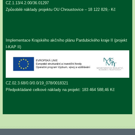
CZ.1.13/4.2.00/36.01297
Způsobilé náklady projektu OU Chroustovice – 18 122 829,- Kč
Implementace Krajského akčního plánu Pardubického kraje II (projekt
I-KAP II)
CZ.02.3.68/0.0/0.0/19_078/0018321
Předpokládané celkové náklady na projekt: 183 464 588,46 Kč