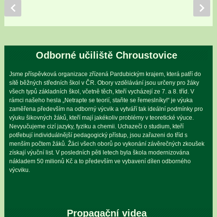
Odborné učiliště Chroustovice
Jsme příspěvková organizace zřízená Pardubickým krajem, která patří do
sítě běžných středních škol v ČR. Obory vzdělávání jsou určeny pro žáky
všech typů základních škol, včetně těch, kteří vycházejí ze 7. a 8. tříd. V
rámci našeho hesla „Netrapte se teorií, staňte se řemeslníky!“ je výuka
zaměřena především na odborný výcvik a vytváří tak ideální podmínky pro
výuku šikovných žáků, kteří mají jakékoliv problémy v teoretické výuce.
Nevyučujeme cizí jazyky, fyziku a chemii. Uchazeči o studium, kteří
potřebují individuálnější pedagogický přístup, jsou zařazeni do tříd s
menším počtem žáků. Žáci všech oborů po vykonání závěrečných zkoušek
získají výuční list. V posledních pěti letech byla škola modernizována
nákladem 50 milionů Kč a to především ve vybavení dílen odborného
výcviku.
Propagační videa