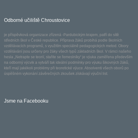
Odborné učiliště Chroustovice
je příspěvková organizace zřízená -Pardubickým krajem, patří do sítě
středních škol v České republice. Příprava žáků probíhá podle školních
vzdělávacích programů, s využitím speciálně pedagogických metod. Obory
vzdělávání jsou určeny pro žáky všech typů základních škol. V rámci našeho
hesla „Netrapte se teorií, staňte se řemeslníky“ je výuka zaměřena především
na odborný výcvik a vytváří tak ideální podmínky pro výuku šikovných žáků,
kteří mají jakékoli problémy při teoretické výuce. Absolventi všech oborů po
úspěšném vykonání závěrečných zkoušek získávají výuční list.
Jsme na Facebooku