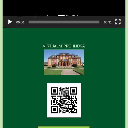
00:00
03:31
VIRTUÁLNÍ PROHLÍDKA