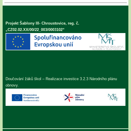
Projekt Šablony III- Chroustovice, reg. č.
„CZ02.02.XX/00/22_003/0003102“
Doučování žáků škol – Realizace investice 3.2.3 Národního plánu
obnovy.