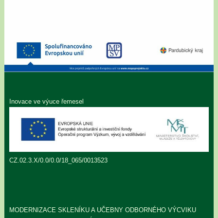
Inovace ve výuce řemesel
CZ.02.3.X/0.0/0.0/18_065/0013523
MODERNIZACE SKLENÍKU A UČEBNY ODBORNÉHO VÝCVIKU