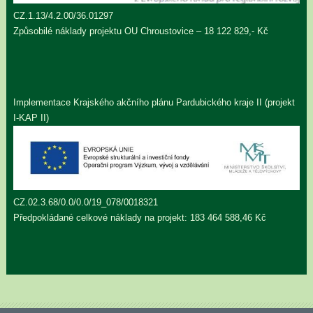
CZ.1.13/4.2.00/36.01297
Způsobilé náklady projektu OU Chroustovice – 18 122 829,- Kč
Implementace Krajského akčního plánu Pardubického kraje II (projekt
I-KAP II)
CZ.02.3.68/0.0/0.0/19_078/0018321
Předpokládané celkové náklady na projekt: 183 464 588,46 Kč