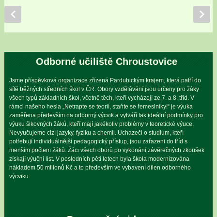
Odborné učiliště Chroustovice
Jsme příspěvková organizace zřízená Pardubickým krajem, která patří do
sítě běžných středních škol v ČR. Obory vzdělávání jsou určeny pro žáky
všech typů základních škol, včetně těch, kteří vycházejí ze 7. a 8. tříd. V
rámci našeho hesla „Netrapte se teorií, staňte se řemeslníky!“ je výuka
zaměřena především na odborný výcvik a vytváří tak ideální podmínky pro
výuku šikovných žáků, kteří mají jakékoliv problémy v teoretické výuce.
Nevyučujeme cizí jazyky, fyziku a chemii. Uchazeči o studium, kteří
potřebují individuálnější pedagogický přístup, jsou zařazeni do tříd s
menším počtem žáků. Žáci všech oborů po vykonání závěrečných zkoušek
získají výuční list. V posledních pěti letech byla škola modernizována
nákladem 50 milionů Kč a to především ve vybavení dílen odborného
výcviku.