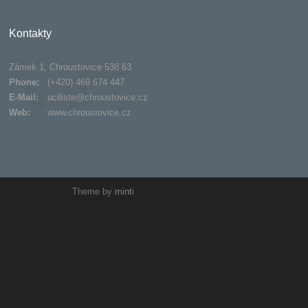
Kontakty
Zámek 1, Chroustovice 538 63
Phone:
(+420) 469 674 447
E-Mail:
uciliste@chroustovice.cz
Web:
www.chroustovice.cz
Theme by
minti