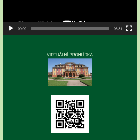
00:00
03:31
VIRTUÁLNÍ PROHLÍDKA