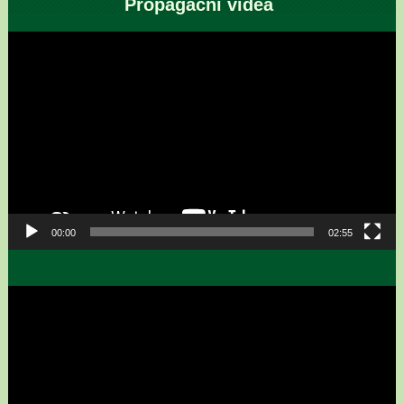
Propagační videa
Video
přehrávač
00:00
02:55
Video
přehrávač