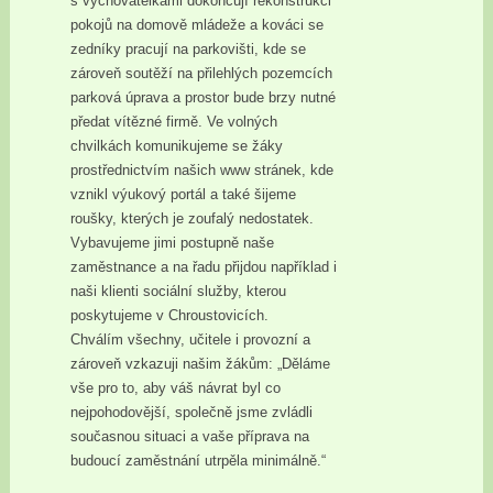
s vychovatelkami dokončují rekonstrukci
pokojů na domově mládeže a kováci se
zedníky pracují na parkovišti, kde se
zároveň soutěží na přilehlých pozemcích
parková úprava a prostor bude brzy nutné
předat vítězné firmě. Ve volných
chvilkách komunikujeme se žáky
prostřednictvím našich www stránek, kde
vznikl výukový portál a také šijeme
roušky, kterých je zoufalý nedostatek.
Vybavujeme jimi postupně naše
zaměstnance a na řadu přijdou například i
naši klienti sociální služby, kterou
poskytujeme v Chroustovicích.
Chválím všechny, učitele i provozní a
zároveň vzkazuji našim žákům: „Děláme
vše pro to, aby váš návrat byl co
nejpohodovější, společně jsme zvládli
současnou situaci a vaše příprava na
budoucí zaměstnání utrpěla minimálně.“