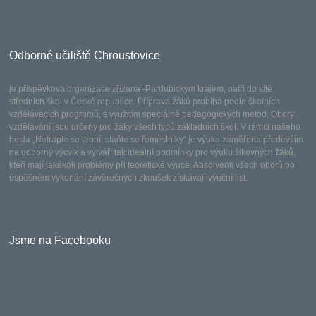
Odborné učiliště Chroustovice
je příspěvková organizace zřízená -Pardubickým krajem, patří do sítě
středních škol v České republice. Příprava žáků probíhá podle školních
vzdělávacích programů, s využitím speciálně pedagogických metod. Obory
vzdělávání jsou určeny pro žáky všech typů základních škol. V rámci našeho
hesla „Netrapte se teorií, staňte se řemeslníky“ je výuka zaměřena především
na odborný výcvik a vytváří tak ideální podmínky pro výuku šikovných žáků,
kteří mají jakékoli problémy při teoretické výuce. Absolventi všech oborů po
úspěšném vykonání závěrečných zkoušek získávají výuční list.
Jsme na Facebooku