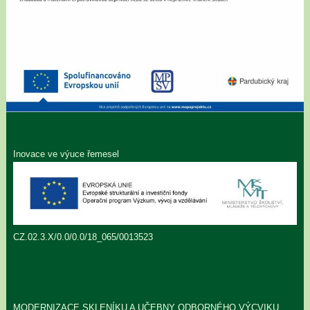
Inovace ve výuce řemesel
CZ.02.3.X/0.0/0.0/18_065/0013523
MODERNIZACE SKLENÍKU A UČEBNY ODBORNÉHO VÝCVIKU