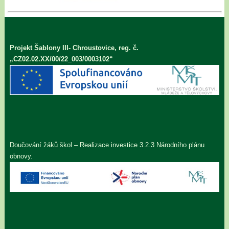
Projekt Šablony III- Chroustovice, reg. č.
„CZ02.02.XX/00/22_003/0003102“
Doučování žáků škol – Realizace investice 3.2.3 Národního plánu
obnovy.