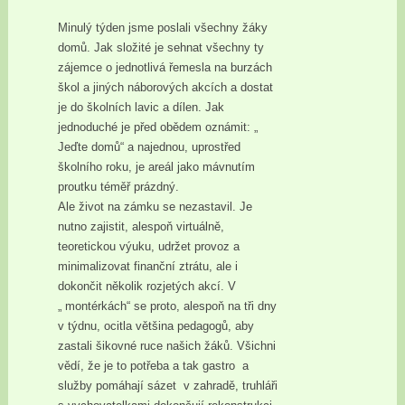
Minulý týden jsme poslali všechny žáky
domů. Jak složité je sehnat všechny ty
zájemce o jednotlivá řemesla na burzách
škol a jiných náborových akcích a dostat
je do školních lavic a dílen. Jak
jednoduché je před obědem oznámit: „
Jeďte domů“ a najednou, uprostřed
školního roku, je areál jako mávnutím
proutku téměř prázdný.
Ale život na zámku se nezastavil. Je
nutno zajistit, alespoň virtuálně,
teoretickou výuku, udržet provoz a
minimalizovat finanční ztrátu, ale i
dokončit několik rozjetých akcí. V
„ montérkách“ se proto, alespoň na tři dny
v týdnu, ocitla většina pedagogů, aby
zastali šikovné ruce našich žáků. Všichni
vědí, že je to potřeba a tak gastro a
služby pomáhají sázet v zahradě, truhláři