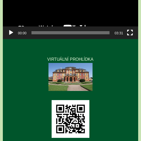
00:00
03:31
VIRTUÁLNÍ PROHLÍDKA