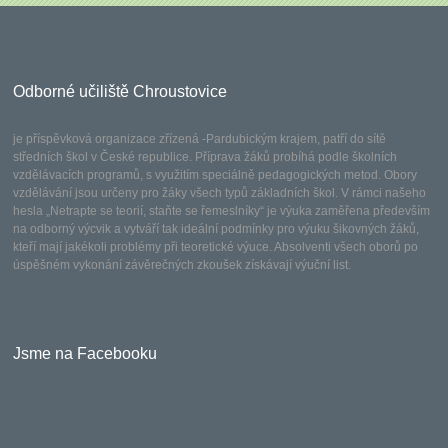
Odborné učiliště Chroustovice
je příspěvková organizace zřízená -Pardubickým krajem, patří do sítě
středních škol v České republice. Příprava žáků probíhá podle školních
vzdělávacích programů, s využitím speciálně pedagogických metod. Obory
vzdělávání jsou určeny pro žáky všech typů základních škol. V rámci našeho
hesla „Netrapte se teorií, staňte se řemeslníky“ je výuka zaměřena především
na odborný výcvik a vytváří tak ideální podmínky pro výuku šikovných žáků,
kteří mají jakékoli problémy při teoretické výuce. Absolventi všech oborů po
úspěšném vykonání závěrečných zkoušek získávají výuční list.
Jsme na Facebooku