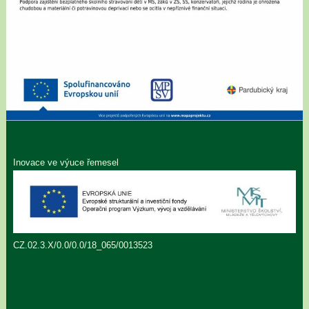
Inovace ve výuce řemesel
CZ.02.3.X/0.0/0.0/18_065/0013523