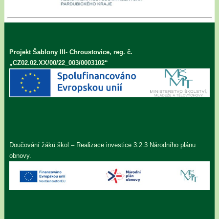
Projekt Šablony III- Chroustovice, reg. č.
„CZ02.02.XX/00/22_003/0003102“
Doučování žáků škol – Realizace investice 3.2.3 Národního plánu
obnovy.