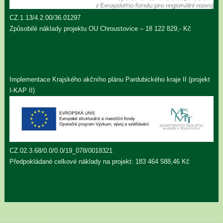
CZ.1.13/4.2.00/36.01297
Způsobilé náklady projektu OU Chroustovice – 18 122 829,- Kč
Implementace Krajského akčního plánu Pardubického kraje II (projekt
I-KAP II)
CZ.02.3.68/0.0/0.0/19_078/0018321
Předpokládané celkové náklady na projekt: 183 464 588,46 Kč