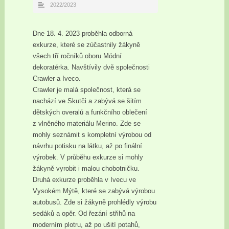
2022/2023
Dne 18. 4. 2023 proběhla odborná
exkurze, které se zúčastnily žákyně
všech tří ročníků oboru Módní
dekoratérka. Navštívily dvě společnosti
Crawler a Iveco.
Crawler je malá společnost, která se
nachází ve Skutči a zabývá se šitím
dětských overalů a funkčního oblečení
z vlněného materiálu Merino. Zde se
mohly seznámit s kompletní výrobou od
návrhu potisku na látku, až po finální
výrobek. V průběhu exkurze si mohly
žákyně vyrobit i malou chobotničku.
Druhá exkurze proběhla v Ivecu ve
Vysokém Mýtě, které se zabývá výrobou
autobusů. Zde si žákyně prohlédly výrobu
sedáků a opěr. Od řezání střihů na
moderním plotru, až po ušití potahů,