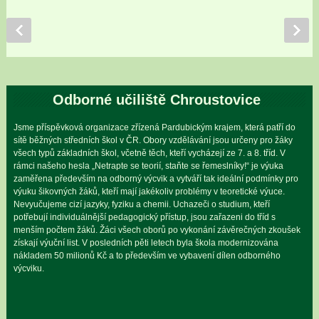
Odborné učiliště Chroustovice
Jsme příspěvková organizace zřízená Pardubickým krajem, která patří do
sítě běžných středních škol v ČR. Obory vzdělávání jsou určeny pro žáky
všech typů základních škol, včetně těch, kteří vycházejí ze 7. a 8. tříd. V
rámci našeho hesla „Netrapte se teorií, staňte se řemeslníky!“ je výuka
zaměřena především na odborný výcvik a vytváří tak ideální podmínky pro
výuku šikovných žáků, kteří mají jakékoliv problémy v teoretické výuce.
Nevyučujeme cizí jazyky, fyziku a chemii. Uchazeči o studium, kteří
potřebují individuálnější pedagogický přístup, jsou zařazeni do tříd s
menším počtem žáků. Žáci všech oborů po vykonání závěrečných zkoušek
získají výuční list. V posledních pěti letech byla škola modernizována
nákladem 50 milionů Kč a to především ve vybavení dílen odborného
výcviku.