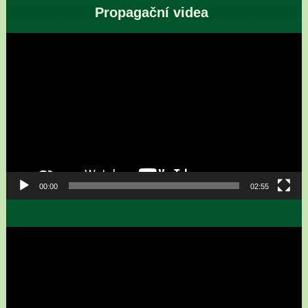
Propagační videa
Video
přehrávač
00:00
02:55
Video
přehrávač