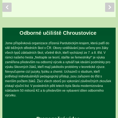
Odborné učiliště Chroustovice
Jsme příspěvková organizace zřízená Pardubickým krajem, která patří do
sítě běžných středních škol v ČR. Obory vzdělávání jsou určeny pro žáky
všech typů základních škol, včetně těch, kteří vycházejí ze 7. a 8. tříd. V
rámci našeho hesla „Netrapte se teorií, staňte se řemeslníky!“ je výuka
zaměřena především na odborný výcvik a vytváří tak ideální podmínky pro
výuku šikovných žáků, kteří mají jakékoliv problémy v teoretické výuce.
Nevyučujeme cizí jazyky, fyziku a chemii. Uchazeči o studium, kteří
potřebují individuálnější pedagogický přístup, jsou zařazeni do tříd s
menším počtem žáků. Žáci všech oborů po vykonání závěrečných zkoušek
získají výuční list. V posledních pěti letech byla škola modernizována
nákladem 50 milionů Kč a to především ve vybavení dílen odborného
výcviku.