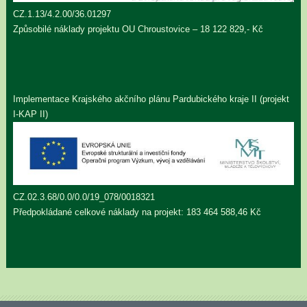
CZ.1.13/4.2.00/36.01297
Způsobilé náklady projektu OU Chroustovice – 18 122 829,- Kč
Implementace Krajského akčního plánu Pardubického kraje II (projekt
I-KAP II)
CZ.02.3.68/0.0/0.0/19_078/0018321
Předpokládané celkové náklady na projekt: 183 464 588,46 Kč