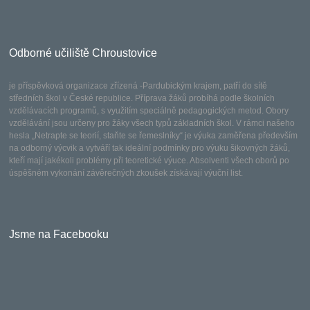
Odborné učiliště Chroustovice
je příspěvková organizace zřízená -Pardubickým krajem, patří do sítě
středních škol v České republice. Příprava žáků probíhá podle školních
vzdělávacích programů, s využitím speciálně pedagogických metod. Obory
vzdělávání jsou určeny pro žáky všech typů základních škol. V rámci našeho
hesla „Netrapte se teorií, staňte se řemeslníky“ je výuka zaměřena především
na odborný výcvik a vytváří tak ideální podmínky pro výuku šikovných žáků,
kteří mají jakékoli problémy při teoretické výuce. Absolventi všech oborů po
úspěšném vykonání závěrečných zkoušek získávají výuční list.
Jsme na Facebooku