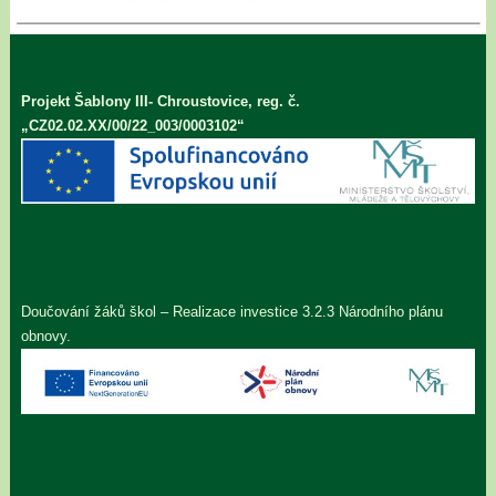
Projekt Šablony III- Chroustovice, reg. č.
„CZ02.02.XX/00/22_003/0003102“
Doučování žáků škol – Realizace investice 3.2.3 Národního plánu
obnovy.