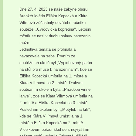
Dne 27. 4. 2023 se naše žákyně oboru
Aranžér květin Eliška Kopecká a Klára
Vilímová zúčastnily devátého ročníku
soutěže ,,Cvrčovická kopretina‘‘. Letošní
ročník se nesl v duchu oslavy narozenin
muže.
Jednotlivá témata se prolínala a
navazovala na sebe. Prvním ze
soutěžních úkolů byl „Vypichovaný parter
na stůl pro muže k narozeninám‘‘, kde se
Eliška Kopecká umístila na 1. místě a
Klára Vilímová na 2. místě. Druhým
soutěžním úkolem byla ,,Přízdoba vinné
lahve‘‘, zde se Klára Vilímová umístila na
2. místě a Eliška Kopecká na 3. místě.
Posledním úkolem byl ,,Motýlek na krk‘‘,
kde se Klára Vilímová umístila na 1.
místě a Eliška Kopecká na 2. místě.
V celkovém pořadí škol se s nejvyšším