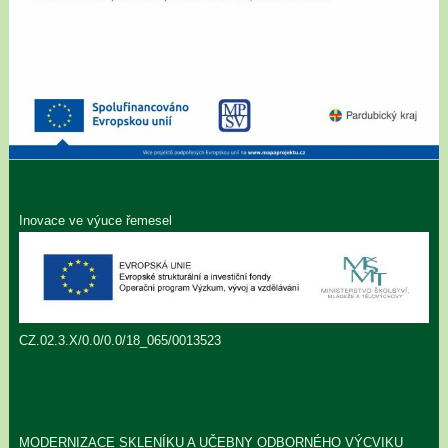
Inovace ve výuce řemesel
CZ.02.3.X/0.0/0.0/18_065/0013523
MODERNIZACE SKLENÍKU A UČEBNY ODBORNÉHO VÝCVIKU