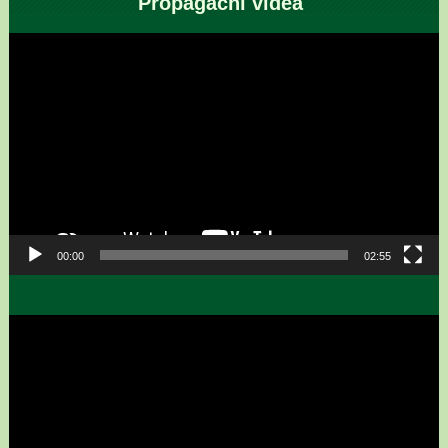
Propagační videa
Video
přehrávač
00:00
02:55
Video
přehrávač