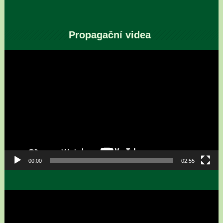
Propagační videa
Video
přehrávač
00:00
02:55
Video
přehrávač