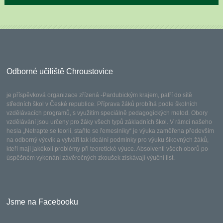
Odborné učiliště Chroustovice
je příspěvková organizace zřízená -Pardubickým krajem, patří do sítě
středních škol v České republice. Příprava žáků probíhá podle školních
vzdělávacích programů, s využitím speciálně pedagogických metod. Obory
vzdělávání jsou určeny pro žáky všech typů základních škol. V rámci našeho
hesla „Netrapte se teorií, staňte se řemeslníky“ je výuka zaměřena především
na odborný výcvik a vytváří tak ideální podmínky pro výuku šikovných žáků,
kteří mají jakékoli problémy při teoretické výuce. Absolventi všech oborů po
úspěšném vykonání závěrečných zkoušek získávají výuční list.
Jsme na Facebooku