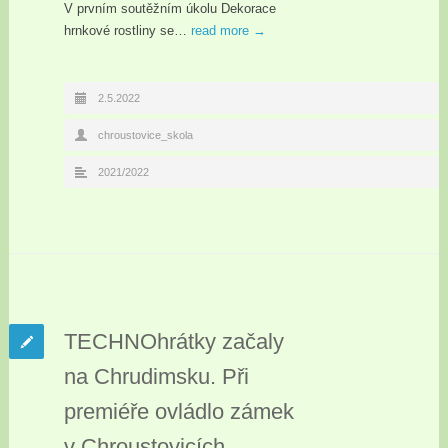
V prvním soutěžním úkolu Dekorace
hrnkové rostliny se…
read more →
2.5.2022
chroustovice_skola
2021/2022
TECHNOhrátky začaly
na Chrudimsku. Při
premiéře ovládlo zámek
v Chroustovicích