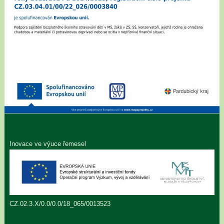
Inovace ve výuce řemesel
CZ.02.3.X/0.0/0.0/18_065/0013523