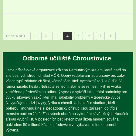
Page 4 of 8
1
2
3
4
5
6
7
8
Odborné učiliště Chroustovice
Jsme příspěvková organizace zřízená Pardubickým krajem, která patří do
sítě běžných středních škol v ČR. Obory vzdělávání jsou určeny pro žáky
všech typů základních škol, včetně těch, kteří vycházejí ze 7. a 8. tříd. V
rámci našeho hesla „Netrapte se teorií, staňte se řemeslníky!“ je výuka
zaměřena především na odborný výcvik a vytváří tak ideální podmínky pro
výuku šikovných žáků, kteří mají jakékoliv problémy v teoretické výuce.
Nevyučujeme cizí jazyky, fyziku a chemii. Uchazeči o studium, kteří
potřebují individuálnější pedagogický přístup, jsou zařazeni do tříd s
menším počtem žáků. Žáci všech oborů po vykonání závěrečných zkoušek
získají výuční list. V posledních pěti letech byla škola modernizována
nákladem 50 milionů Kč a to především ve vybavení dílen odborného
výcviku.