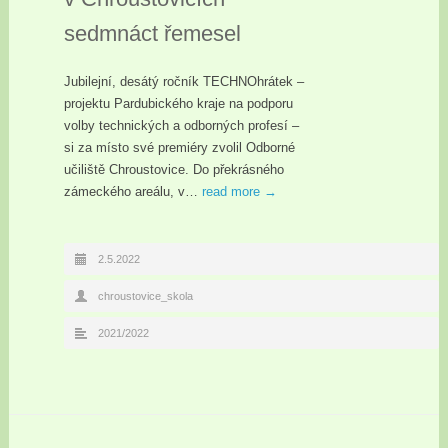
sedmnáct řemesel
Jubilejní, desátý ročník TECHNOhrátek –
projektu Pardubického kraje na podporu
volby technických a odborných profesí –
si za místo své premiéry zvolil Odborné
učiliště Chroustovice. Do překrásného
zámeckého areálu, v…
read more →
2.5.2022
chroustovice_skola
2021/2022