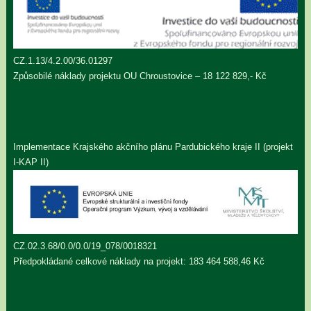
CZ.1.13/4.2.00/36.01297
Způsobilé náklady projektu OU Chroustovice – 18 122 829,- Kč
Implementace Krajského akčního plánu Pardubického kraje II (projekt
I-KAP II)
CZ.02.3.68/0.0/0.0/19_078/0018321
Předpokládané celkové náklady na projekt: 183 464 588,46 Kč