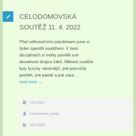
CELODOMOVSKÁ
SOUTĚŽ 11. 4. 2022
Před velikonočními prázdninami jsme si
týden zpestřili soutěžemi. V šesti
disciplínách si mohly poměřit své
dovednosti dvojice žáků. Některé soutěže
byly fyzicky náročnější, jiné procvičily
postřeh, jiné paměť a jiné zase…
read more →
13.4.2022
chroustovice_skola
2021/2022