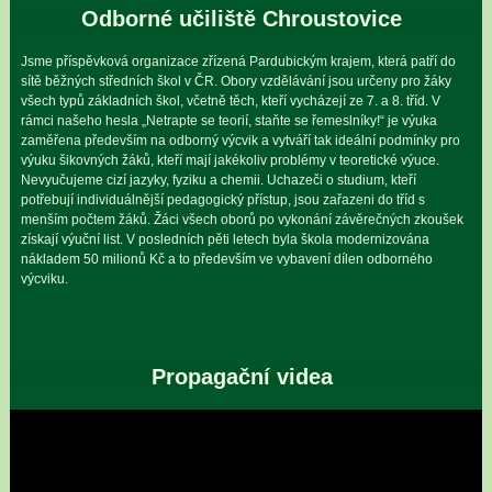
Odborné učiliště Chroustovice
Jsme příspěvková organizace zřízená Pardubickým krajem, která patří do
sítě běžných středních škol v ČR. Obory vzdělávání jsou určeny pro žáky
všech typů základních škol, včetně těch, kteří vycházejí ze 7. a 8. tříd. V
rámci našeho hesla „Netrapte se teorií, staňte se řemeslníky!“ je výuka
zaměřena především na odborný výcvik a vytváří tak ideální podmínky pro
výuku šikovných žáků, kteří mají jakékoliv problémy v teoretické výuce.
Nevyučujeme cizí jazyky, fyziku a chemii. Uchazeči o studium, kteří
potřebují individuálnější pedagogický přístup, jsou zařazeni do tříd s
menším počtem žáků. Žáci všech oborů po vykonání závěrečných zkoušek
získají výuční list. V posledních pěti letech byla škola modernizována
nákladem 50 milionů Kč a to především ve vybavení dílen odborného
výcviku.
Propagační videa
Video
přehrávač