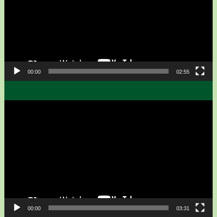
00:00
02:55
Video
přehrávač
00:00
03:31