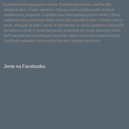
je příspěvková organizace zřízená -Pardubickým krajem, patří do sítě
středních škol v České republice. Příprava žáků probíhá podle školních
vzdělávacích programů, s využitím speciálně pedagogických metod. Obory
vzdělávání jsou určeny pro žáky všech typů základních škol. V rámci našeho
hesla „Netrapte se teorií, staňte se řemeslníky“ je výuka zaměřena především
na odborný výcvik a vytváří tak ideální podmínky pro výuku šikovných žáků,
kteří mají jakékoli problémy při teoretické výuce. Absolventi všech oborů po
úspěšném vykonání závěrečných zkoušek získávají výuční list.
Jsme na Facebooku