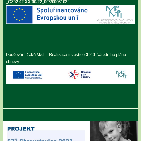
„CZ02.02.XX/00/22_003/0003102“
Doučování žáků škol – Realizace investice 3.2.3 Národního plánu
obnovy.