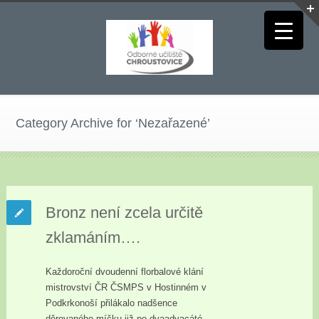
Category Archive for ‘Nezařazené’
Bronz není zcela určitě
zklamáním….
Každoroční dvoudenní florbalové klání
mistrovství ČR ČSMPS v Hostinném v
Podkrkonoší přilákalo nadšence
děrovaného míčku již po dvaadvacáté.