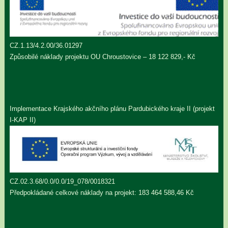
CZ.1.13/4.2.00/36.01297
Způsobilé náklady projektu OU Chroustovice – 18 122 829,- Kč
Implementace Krajského akčního plánu Pardubického kraje II (projekt
I-KAP II)
CZ.02.3.68/0.0/0.0/19_078/0018321
Předpokládané celkové náklady na projekt: 183 464 588,46 Kč