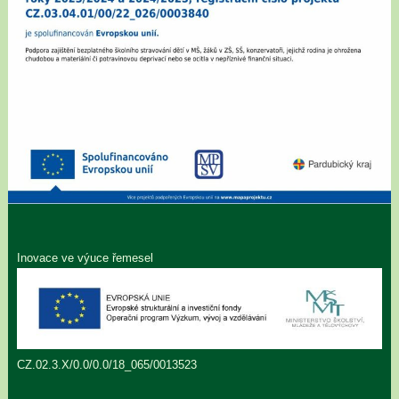
Inovace ve výuce řemesel
CZ.02.3.X/0.0/0.0/18_065/0013523