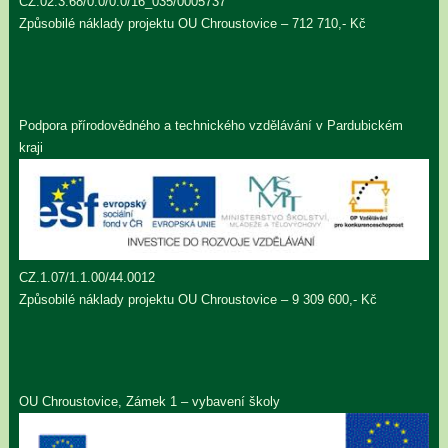
CZ.02.3.68/0.0/0.0/16_035/0005737
Způsobilé náklady projektu OU Chroustovice – 712 710,- Kč
Podpora přírodovědného a technického vzdělávání v Pardubickém
kraji
CZ.1.07/1.1.00/44.0012
Způsobilé náklady projektu OU Chroustovice – 9 309 600,- Kč
OU Chroustovice, Zámek 1 – vybavení školy