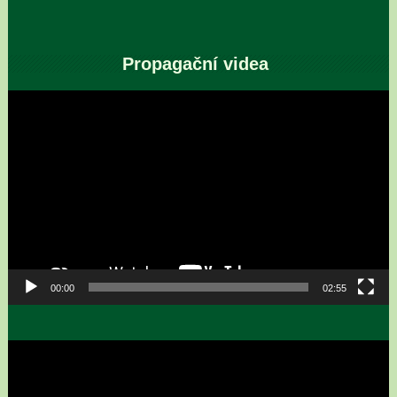
Propagační videa
Video
přehrávač
00:00
02:55
Video
přehrávač