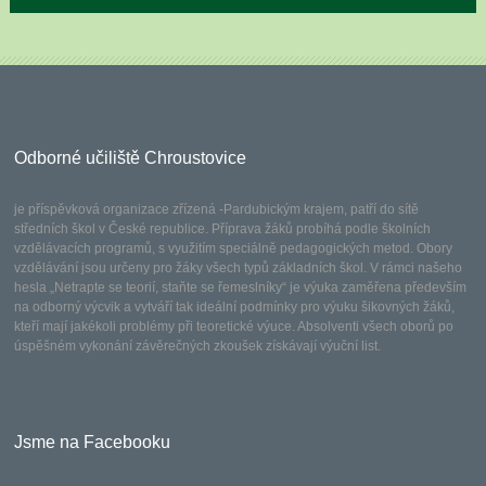
Odborné učiliště Chroustovice
je příspěvková organizace zřízená -Pardubickým krajem, patří do sítě
středních škol v České republice. Příprava žáků probíhá podle školních
vzdělávacích programů, s využitím speciálně pedagogických metod. Obory
vzdělávání jsou určeny pro žáky všech typů základních škol. V rámci našeho
hesla „Netrapte se teorií, staňte se řemeslníky“ je výuka zaměřena především
na odborný výcvik a vytváří tak ideální podmínky pro výuku šikovných žáků,
kteří mají jakékoli problémy při teoretické výuce. Absolventi všech oborů po
úspěšném vykonání závěrečných zkoušek získávají výuční list.
Jsme na Facebooku