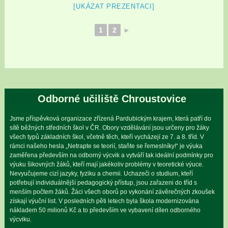
[UKÁZAT PREZENTACI]
1
2
►
Odborné učiliště Chroustovice
Jsme příspěvková organizace zřízená Pardubickým krajem, která patří do
sítě běžných středních škol v ČR. Obory vzdělávání jsou určeny pro žáky
všech typů základních škol, včetně těch, kteří vycházejí ze 7. a 8. tříd. V
rámci našeho hesla „Netrapte se teorií, staňte se řemeslníky!“ je výuka
zaměřena především na odborný výcvik a vytváří tak ideální podmínky pro
výuku šikovných žáků, kteří mají jakékoliv problémy v teoretické výuce.
Nevyučujeme cizí jazyky, fyziku a chemii. Uchazeči o studium, kteří
potřebují individuálnější pedagogický přístup, jsou zařazeni do tříd s
menším počtem žáků. Žáci všech oborů po vykonání závěrečných zkoušek
získají výuční list. V posledních pěti letech byla škola modernizována
nákladem 50 milionů Kč a to především ve vybavení dílen odborného
výcviku.