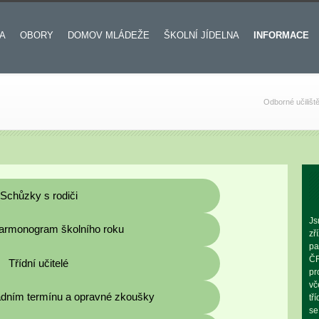
A
OBORY
DOMOV MLÁDEŽE
ŠKOLNÍ JÍDELNA
INFORMACE
Odborné učilišt
Schůzky s rodiči
Js
armonogram školního roku
zř
pa
ČR
Třídní učitelé
pr
vč
dním termínu a opravné zkoušky
tř
se