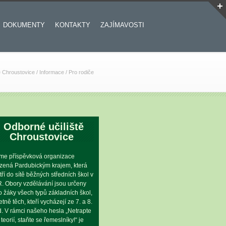
DOKUMENTY
KONTAKTY
ZAJÍMAVOSTI
ě Chroustovice
/
Informace
/
Pro rodiče
Odborné učiliště
Chroustovice
me příspěvková organizace
ízená Pardubickým krajem, která
tří do sítě běžných středních škol v
. Obory vzdělávání jsou určeny
o žáky všech typů základních škol,
etně těch, kteří vycházejí ze 7. a 8.
íd. V rámci našeho hesla „Netrapte
 teorií, staňte se řemeslníky!“ je