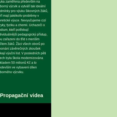
uka zaměřena především na
borný výcvik a vytváří tak ideální
dmínky pro výuku šikovných žáků,
eří mají jakékoliv problémy v
oretické výuce. Nevyučujeme cizí
zyky, fyziku a chemii. Uchazeči o
udium, kteří potřebují
dividuálnější pedagogický přístup,
ou zařazeni do tříd s menším
čtem žáků. Žáci všech oborů po
konání závěrečných zkoušek
skají výuční list. V posledních pěti
tech byla škola modernizována
kladem 50 milionů Kč a to
edevším ve vybavení dílen
borného výcviku.
Propagační videa
eo
hrávač