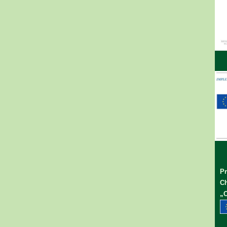
Pr
Ch
„C