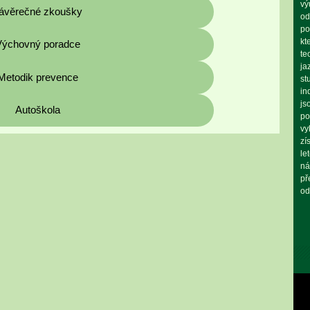
vý
ávěrečné zkoušky
od
po
kt
Výchovný poradce
te
ja
Metodik prevence
st
in
js
Autoškola
po
vy
zí
le
ná
př
od
Vid
pře