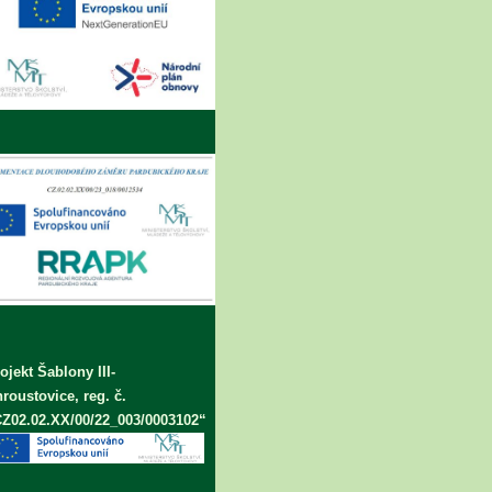
ojekt Šablony III-
roustovice, reg. č.
Z02.02.XX/00/22_003/0003102“