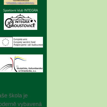
Sportovní klub INTEGRA
še škola je
oderně vybavená