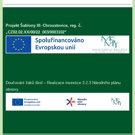
Projekt Šablony III- Chroustovice, reg. č.
„CZ02.02.XX/00/22_003/0003102“
Doučování žáků škol – Realizace investice 3.2.3 Národního plánu
obnovy.