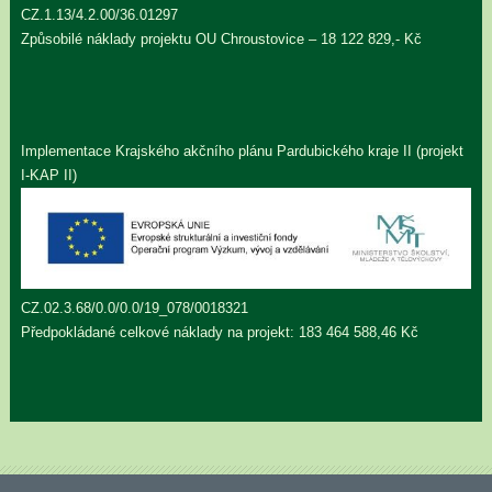
CZ.1.13/4.2.00/36.01297
Způsobilé náklady projektu OU Chroustovice – 18 122 829,- Kč
Implementace Krajského akčního plánu Pardubického kraje II (projekt
I-KAP II)
CZ.02.3.68/0.0/0.0/19_078/0018321
Předpokládané celkové náklady na projekt: 183 464 588,46 Kč