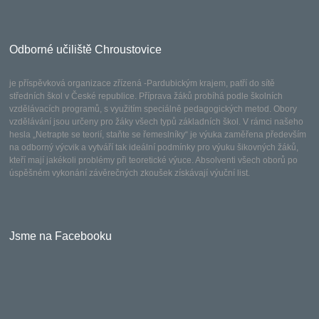
Odborné učiliště Chroustovice
je příspěvková organizace zřízená -Pardubickým krajem, patří do sítě
středních škol v České republice. Příprava žáků probíhá podle školních
vzdělávacích programů, s využitím speciálně pedagogických metod. Obory
vzdělávání jsou určeny pro žáky všech typů základních škol. V rámci našeho
hesla „Netrapte se teorií, staňte se řemeslníky“ je výuka zaměřena především
na odborný výcvik a vytváří tak ideální podmínky pro výuku šikovných žáků,
kteří mají jakékoli problémy při teoretické výuce. Absolventi všech oborů po
úspěšném vykonání závěrečných zkoušek získávají výuční list.
Jsme na Facebooku