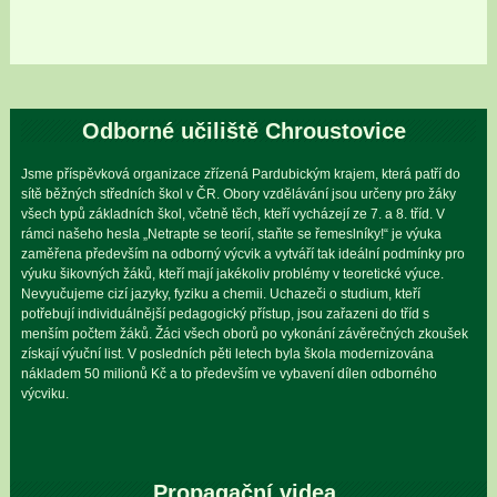
Odborné učiliště Chroustovice
Jsme příspěvková organizace zřízená Pardubickým krajem, která patří do
sítě běžných středních škol v ČR. Obory vzdělávání jsou určeny pro žáky
všech typů základních škol, včetně těch, kteří vycházejí ze 7. a 8. tříd. V
rámci našeho hesla „Netrapte se teorií, staňte se řemeslníky!“ je výuka
zaměřena především na odborný výcvik a vytváří tak ideální podmínky pro
výuku šikovných žáků, kteří mají jakékoliv problémy v teoretické výuce.
Nevyučujeme cizí jazyky, fyziku a chemii. Uchazeči o studium, kteří
potřebují individuálnější pedagogický přístup, jsou zařazeni do tříd s
menším počtem žáků. Žáci všech oborů po vykonání závěrečných zkoušek
získají výuční list. V posledních pěti letech byla škola modernizována
nákladem 50 milionů Kč a to především ve vybavení dílen odborného
výcviku.
Propagační videa