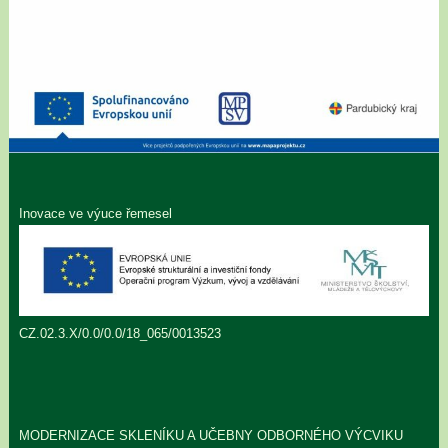
Inovace ve výuce řemesel
CZ.02.3.X/0.0/0.0/18_065/0013523
MODERNIZACE SKLENÍKU A UČEBNY ODBORNÉHO VÝCVIKU