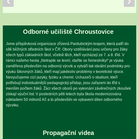
Odborné učiliště Chroustovice
Jsme příspěvková organizace zřízená Pardubickým krajem, která patří do
sítě běžných středních škol v ČR. Obory vzdělávání jsou určeny pro žáky
všech typů základních škol, včetně těch, kteří vycházejí ze 7. a 8. tříd. V
rámci našeho hesla „Netrapte se teorií, staňte se řemeslníky!“ je výuka
zaměřena především na odborný výcvik a vytváří tak ideální podmínky pro
výuku šikovných žáků, kteří mají jakékoliv problémy v teoretické výuce.
Nevyučujeme cizí jazyky, fyziku a chemii. Uchazeči o studium, kteří
potřebují individuálnější pedagogický přístup, jsou zařazeni do tříd s
menším počtem žáků. Žáci všech oborů po vykonání závěrečných zkoušek
získají výuční list. V posledních pěti letech byla škola modernizována
nákladem 50 milionů Kč a to především ve vybavení dílen odborného
výcviku.
Propagační videa