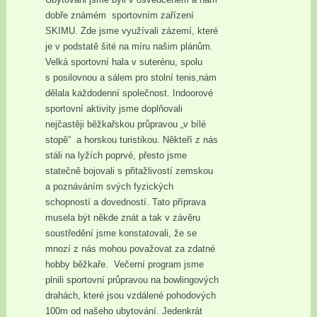
dobře známém sportovním zařízení
SKIMU. Zde jsme využívali zázemí, které
je v podstatě šité na míru našim plánům.
Velká sportovní hala v suterénu, spolu
s posilovnou a sálem pro stolní tenis,nám
dělala každodenní společnost. Indoorové
sportovní aktivity jsme doplňovali
nejčastěji běžkařskou průpravou „v bílé
stopě“ a horskou turistikou. Někteří z nás
stáli na lyžích poprvé, přesto jsme
statečně bojovali s přitažlivostí zemskou
a poznáváním svých fyzických
schopností a dovedností. Tato příprava
musela být někde znát a tak v závěru
soustředění jsme konstatovali, že se
mnozí z nás mohou považovat za zdatné
hobby běžkaře. Večerní program jsme
plnili sportovní průpravou na bowlingových
drahách, které jsou vzdálené pohodových
100m od našeho ubytování. Jedenkrát