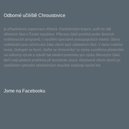
Odborné učiliště Chroustovice
je příspěvková organizace zřízená -Pardubickým krajem, patří do sítě
středních škol v České republice. Příprava žáků probíhá podle školních
vzdělávacích programů, s využitím speciálně pedagogických metod. Obory
vzdělávání jsou určeny pro žáky všech typů základních škol. V rámci našeho
hesla „Netrapte se teorií, staňte se řemeslníky“ je výuka zaměřena především
na odborný výcvik a vytváří tak ideální podmínky pro výuku šikovných žáků,
kteří mají jakékoli problémy při teoretické výuce. Absolventi všech oborů po
úspěšném vykonání závěrečných zkoušek získávají výuční list.
Jsme na Facebooku