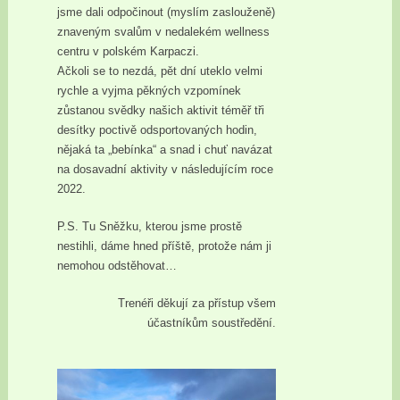
jsme dali odpočinout (myslím zaslouženě)
znaveným svalům v nedalekém wellness
centru v polském Karpaczi.
Ačkoli se to nezdá, pět dní uteklo velmi
rychle a vyjma pěkných vzpomínek
zůstanou svědky našich aktivit téměř tři
desítky poctivě odsportovaných hodin,
nějaká ta „bebínka“ a snad i chuť navázat
na dosavadní aktivity v následujícím roce
2022.
P.S. Tu Sněžku, kterou jsme prostě
nestihli, dáme hned příště, protože nám ji
nemohou odstěhovat…
Trenéři děkují za přístup všem
účastníkům soustředění.