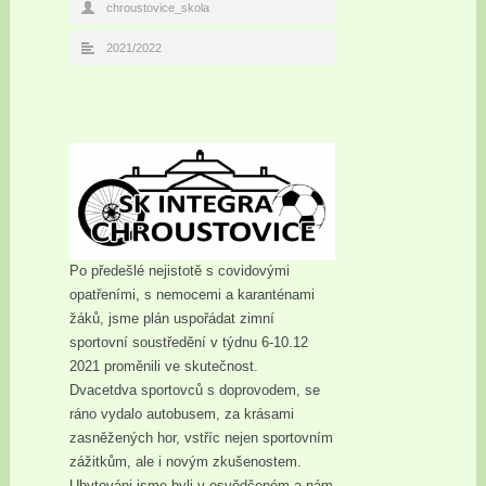
chroustovice_skola
2021/2022
Po předešlé nejistotě s covidovými
opatřeními, s nemocemi a karanténami
žáků, jsme plán uspořádat zimní
sportovní soustředění v týdnu 6-10.12
2021 proměnili ve skutečnost.
Dvacetdva sportovců s doprovodem, se
ráno vydalo autobusem, za krásami
zasněžených hor, vstříc nejen sportovním
zážitkům, ale i novým zkušenostem.
Ubytováni jsme byli v osvědčeném a nám